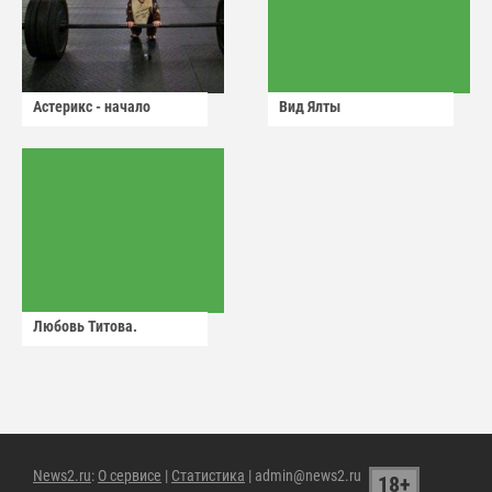
Астерикс - начало
Вид Ялты
Любовь Титова.
News2.ru
:
О сервисе
|
Статистика
| admin@news2.ru
18+