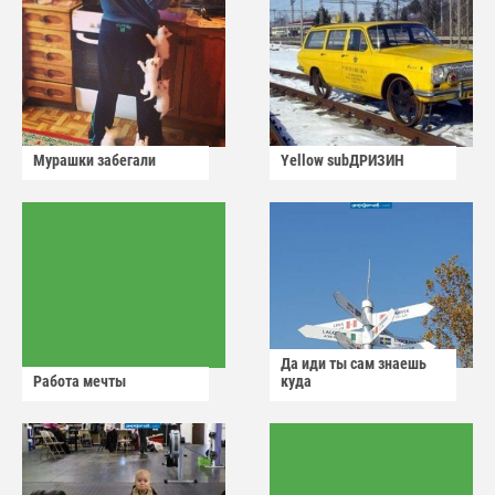
Мурашки забегали
Yellow subДРИЗИН
Да иди ты сам знаешь
Работа мечты
куда