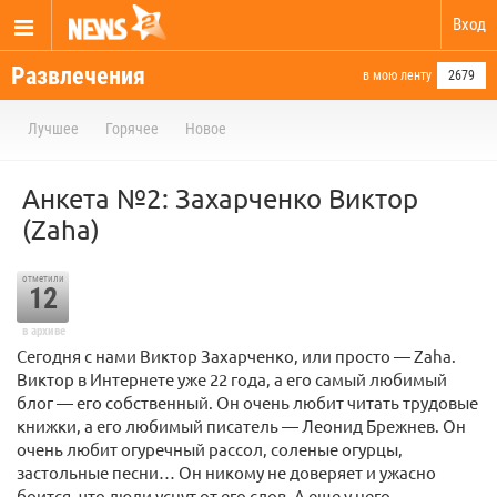
Вход
Развлечения
в мою ленту
2679
Лучшее
Горячее
Новое
Анкета №2: Захарченко Виктор
(Zaha)
отметили
12
в архиве
Сегодня с нами Виктор Захарченко, или просто — Zaha.
Виктор в Интернете уже 22 года, а его самый любимый
блог — его собственный. Он очень любит читать трудовые
книжки, а его любимый писатель — Леонид Брежнев. Он
очень любит огуречный рассол, соленые огурцы,
застольные песни… Он никому не доверяет и ужасно
боится, что люди уснут от его слов. А еще у него