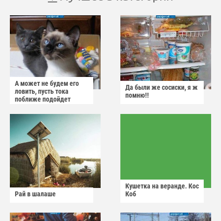
А может не будем его
Да были же сосиски, я ж
ловить, пусть тока
помню!!
поближе подойдет
Кушетка на веранде. Кос
Рай в шалаше
Коб