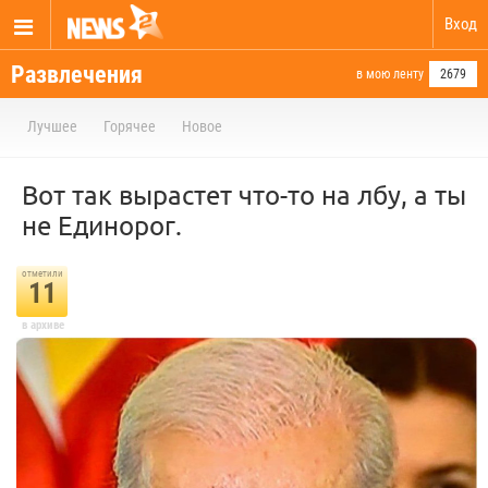
Вход
Развлечения
в мою ленту
2679
Лучшее
Горячее
Новое
Вот так вырастет что-то на лбу, а ты
не Единорог.
отметили
11
в архиве