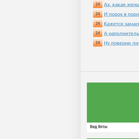
Ах, какая жен
24
И порох в поро
24
Кажется замас
24
А наполнитель
24
Ну поверни ли
24
Вид Ялты