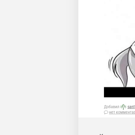
Добавил
sant
нет коммента