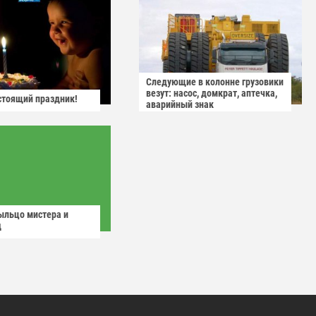
Следующие в колонне грузовики
везут: насос, домкрат, аптечка,
астоящий праздник!
аварийный знак
ыльцо мистера и
д