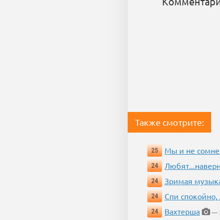
Комментари
Также смотрите:
Мы и не сомне
25
Любят...навер
24
Зримая музык
24
Спи спокойно, 
24
Вахтерша
24
— 3