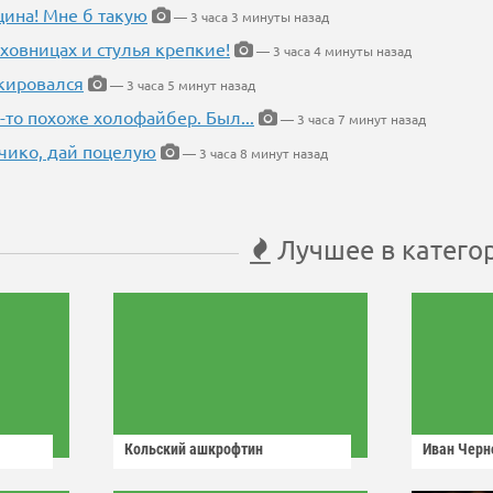
щина! Мне б такую
— 3 часа 3 минуты назад
ховницах и стулья крепкие!
— 3 часа 4 минуты назад
кировался
— 3 часа 5 минут назад
-то похоже холофайбер. Был...
— 3 часа 7 минут назад
чико, дай поцелую
— 3 часа 8 минут назад
Лучшее в катего
Кольский ашкрофтин
Иван Черн