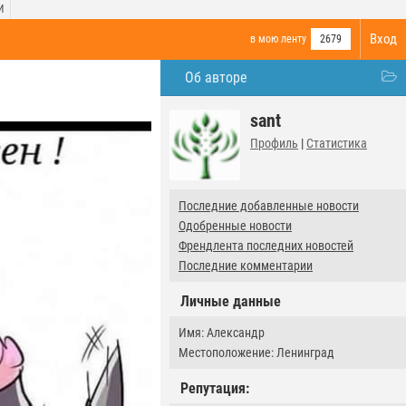
И
Вход
в мою ленту
2679
Об авторе
sant
Профиль
|
Статистика
Последние добавленные новости
Одобренные новости
Френдлента последних новостей
Последние комментарии
Личные данные
Имя: Александр
Местоположение: Ленинград
Репутация: