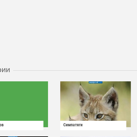
рии
ов
Симпатяги