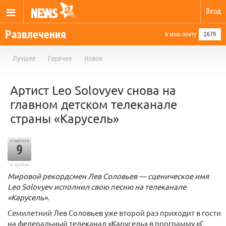
Вход
Развлечения
в мою ленту
2679
Лучшее
Горячее
Новое
Артист Leo Solovyev снова на
главном детском телеканале
страны «Карусель»
отметили
9
в архиве
Мировой рекордсмен Лев Соловьев — сценическое имя
Leo Solovyev исполнил свою песню на телеканале
«Карусель».
Семилетний Лев Соловьев уже второй раз приходит в гости
на федеральный телеканал «Карусель» в программу «С