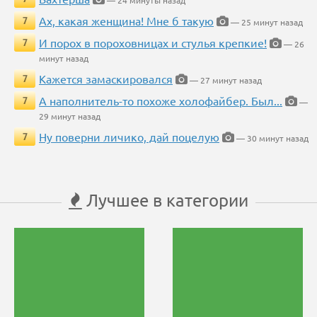
— 24 минуты назад
Ах, какая женщина! Мне б такую
7
— 25 минут назад
И порох в пороховницах и стулья крепкие!
7
— 26
минут назад
Кажется замаскировался
7
— 27 минут назад
А наполнитель-то похоже холофайбер. Был...
7
—
29 минут назад
Ну поверни личико, дай поцелую
7
— 30 минут назад
Лучшее в категории