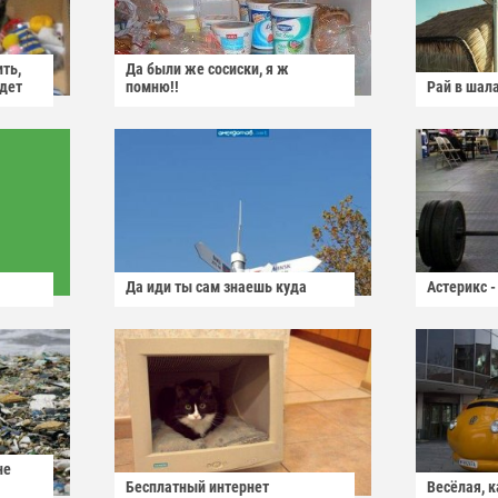
ить,
Да были же сосиски, я ж
йдет
помню!!
Рай в шал
Да иди ты сам знаешь куда
Астерикс -
не
Бесплатный интернет
Весёлая, 