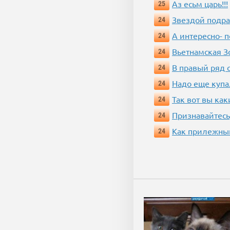
Аз есьм царь!!!
25
Звездой подр
24
А интересно- п
24
Вьетнамская 
24
В правый ряд 
24
Надо еще купа
24
Так вот вы как
24
Признавайтесь
24
Как прилежный
24