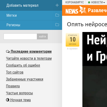
КОРОНАВИРУС
НОВОСТИ
Добавить материал
Развлеч
Метки
Опять нейросе
Регионы
отметили
10
человек
в архиве
Последние комментарии
Читайте новости в телеграм
Сообщить об ошибке
Топ сайтов
Забаненные участники
Правила
Частые вопросы
Ночная тема