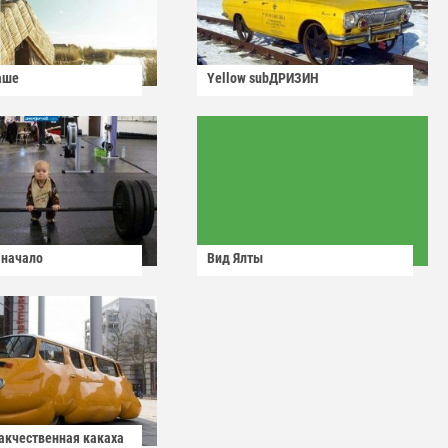
аше
Yellow subДРИЗИН
 начало
Вид Ялты
какчественная какаха