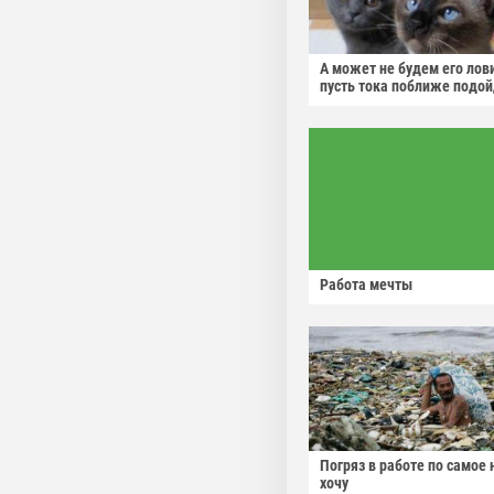
А может не будем его лов
пусть тока поближе подо
Работа мечты
Погряз в работе по самое 
хочу