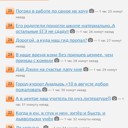
Погряз в работе по самое не хочу
25
— 1 час 25 минут
назад
Его родители помогли школе материально..А
24
остальные ЕГЭ не сдадут
— 1 час 26 минут назад
Дорогой, а куда наш гид пропал?
24
— 1 час 27 минут
назад
В наше время кони без принцев ценнее, чем
24
принцы с конями
— 1 час 28 минут назад
Дай Джим на счастье лапу мне
23
— 1 час 29 минут
назад
Город-курорт Анадырь +10 в августе добро
23
пожаловать
— 1 час 30 минут назад
А в центре наш учитель по муз.литературе))
24
— 1
час 31 минуту назад
Когда я ем, я глух и нем, хитёр и быстр, и
22
дьявольски умён
— 1 час 32 минуты назад
Ля мур-р-р...
24
— 1 час 34 минуты назад