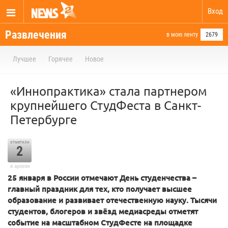
Вход
Развлечения
в мою ленту
2679
Лучшее
Горячее
Новое
«Иннопрактика» стала партнером
крупнейшего СтудФеста в Санкт-
Петербурге
отметили
2
в архиве
25 января в России отмечают День студенчества –
главный праздник для тех, кто получает высшее
образование и развивает отечественную науку. Тысячи
студентов, блогеров и звёзд медиасреды отметят
событие на масштабном СтудФесте на площадке