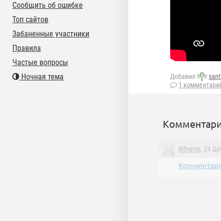
Сообщить об ошибке
Топ сайтов
Забаненные участники
Правила
Частые вопросы
Ночная тема
Добавил
sant
1 комментари
Комментари
Rifngnie
, 24 Д
Комментари