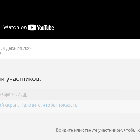
24 Декабря 2022
й
и участников:
екабря 2022 ,
url
й скрыт. Нажмите, чтобы показать.
Войдите
или
станьте участником
, чтобы