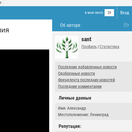
И
Вход
в мою ленту
20
Об авторе
лия
sant
Профиль
|
Статистика
Последние добавленные новости
Одобренные новости
Френдлента последних новостей
Последние комментарии
Личные данные
Имя: Александр
Местоположение: Ленинград
Репутация: