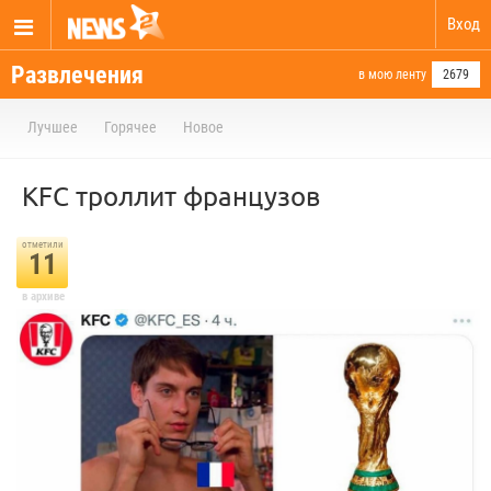
Вход
Развлечения
в мою ленту
2679
Лучшее
Горячее
Новое
KFC троллит французов
отметили
11
в архиве