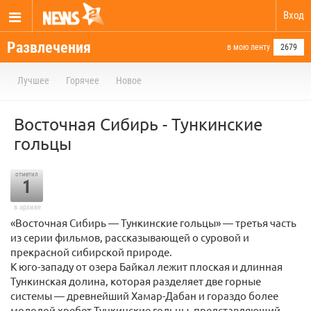
Вход
Развлечения
в мою ленту
2679
Лучшее
Горячее
Новое
Восточная Сибирь - Тункинские
гольцы
отметил
1
в архиве
«Восточная Сибирь — Тункинские гольцы» — третья часть
из серии фильмов, рассказывающей о суровой и
прекрасной сибирской природе.
К юго-западу от озера Байкал лежит плоская и длинная
Тункинская долина, которая разделяет две горные
системы — древнейший Хамар-Дабан и гораздо более
молодой хребет Тункинские гольцы, представляющий