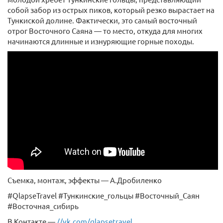
собой забор из острых пиков, который резко вырастает на
Тункиской долине. Фактически, это самый восточный
отрог Восточного Саяна — то место, откуда для многих
начинаются длинные и изнуряющие горные походы.
Съемка, монтаж, эффекты — А.Дробиленко
#QlapseTravel #Тункинские_гольцы #Восточный_Саян
#Восточная_сибирь
В Контакте —
//vk.com/qlapsetravel