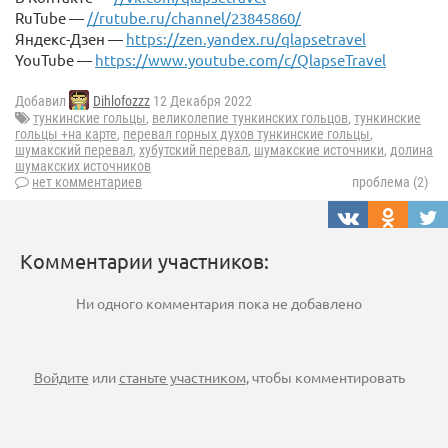
RuTube —
//rutube.ru/channel/23845860/
Яндекс-Дзен —
https://zen.yandex.ru/qlapsetravel
YouTube —
https://www.youtube.com/c/QlapseTravel
Добавил
Dihlofozzz
12 Декабря 2022
тункинские гольцы
,
великолепие тункинских гольцов
,
тункинские
гольцы +на карте
,
перевал горных духов тункинские гольцы
,
шумакский перевал
,
хубутский перевал
,
шумакские источники
,
долина
шумакских источников
нет комментариев
проблема (2)
Комментарии участников:
Ни одного комментария пока не добавлено
Войдите
или
станьте участником
, чтобы комментировать