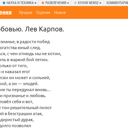
НАУКА И ТЕХНИКА
РАЗВЛЕЧЕНИЯ
КУХНЯ NEWS2
КОММЕНТАРИ
ения
Лучшее
Горячее
Новое
юбовью. Лев Карпов.
изнанье, в радости побед
огатства юный след.
ься, с чем отнюдь мы не хотим,
ль в жаркий бой летим.
олько от того,
 и наказал его!
ески он может и сильней,
рой, а он — злодей.
ие ты передумал вновь...
ри признанье и любовь.
овёл себя и вот,
е том решительный пилот
й в безстрашии атак,
адиристый дурак,
долго позволял