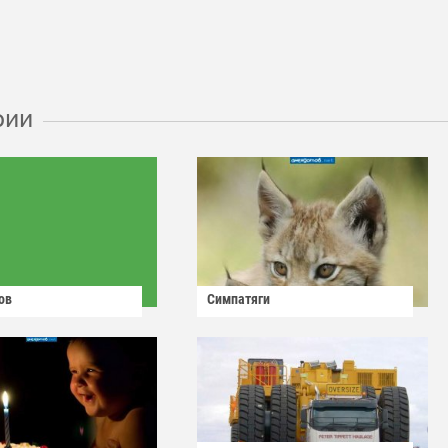
рии
ов
Симпатяги