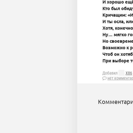
И хорошо ещё,
Кто был обид
Кричащим: «Иа
И ты осла, ил
Хотя, конечно
Ну… мягко го
Но своевреме
Возможно к р
Чтоб он хотяб
При выборе т
Добавил
X86
нет коммента
Комментари