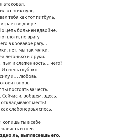
н атаковал.
ил от этих пуль,
вал тебя как тот питбуль,
играет во дворе..
о цепь больней вдвойне,
по плоти, по врагу
го в кровавое рагу...
ки, нет, мы так мягки,
й легонько и с руки.
ь, пыл и слаженность… чего?
 И очень глубоко.
силу и… любовь.
готовит вновь
г ты постоять за честь.
. Сейчас и, вобщем, здесь.
 откладывают месть!
 как слабонервья спесь.
и копишь ты в себе
енависть и гнев,
оздно ль, выплеснешь его.