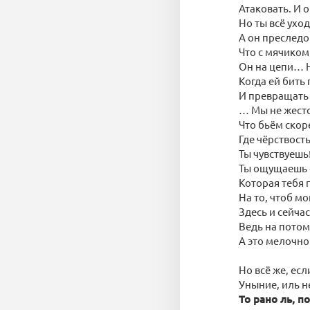
Атаковать. И о
Но ты всё уход
А он преследо
Что с мячиком 
Он на цепи… Н
Когда ей бить 
И превращать е
… Мы не жесто
Что бьём скоре
Где чёрствост
Ты чувствуешь!
Ты ощущаешь 
Которая тебя 
На то, чтоб мо
Здесь и сейчас
Ведь на потом
А это мелочно
Но всё же, есл
Уныние, иль н
То рано ль, п