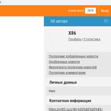
И
Вход
в мою ленту
2679
Об авторе
X86
Профиль
|
Статистика
Последние добавленные новости
Одобренные новости
Френдлента последних новостей
Последние комментарии
Личные данные
Имя:
Контактная информация
https://vott2.ru/u/86-%D0%BE%D0%B9/