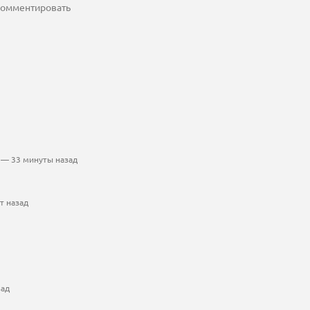
 комментировать
— 33 минуты назад
т назад
зад