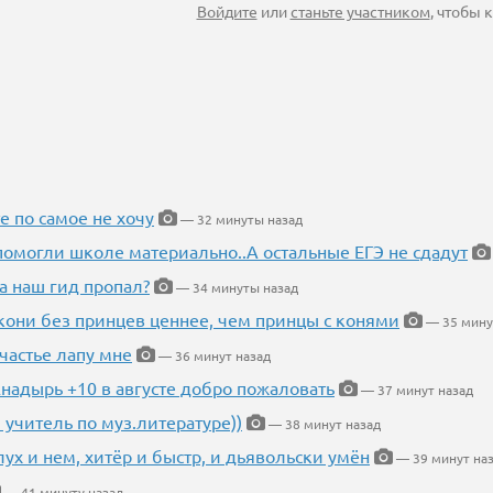
Войдите
или
станьте участником
, чтобы
е по самое не хочу
— 32 минуты назад
помогли школе материально..А остальные ЕГЭ не сдадут
а наш гид пропал?
— 34 минуты назад
кони без принцев ценнее, чем принцы с конями
— 35 мину
частье лапу мне
— 36 минут назад
Анадырь +10 в августе добро пожаловать
— 37 минут назад
 учитель по муз.литературе))
— 38 минут назад
глух и нем, хитёр и быстр, и дьявольски умён
— 39 минут на
— 41 минуту назад