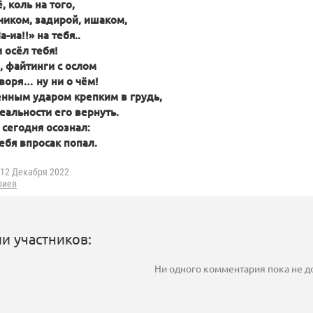
 коль на того,
чиком, задирой, ишаком,
-иа!!» на тебя..
и осёл тебя!
, файтинги с ослом
воря… ну ни о чём!
нным ударом крепким в грудь,
еальности его вернуть.
 сегодня осознал:
ебя впросак попал.
12 Декабря 2022
риев
и участников:
Ни одного комментария пока не 