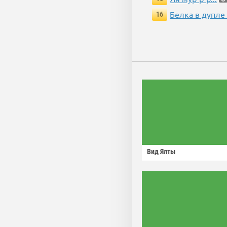
Белка в дупле
16
Вид Ялты