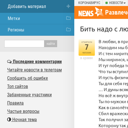
КОРОНАВИРУС
НОВОСТИ
Добавить материал
Развлеч
Метки
Бить надо с л
Регионы
В любви, в пр
отметили
7
Находим мы б
И с тем мирит
человек
в архиве
Мы миримся, и
Последние комментарии
И тут победа т
Читайте новости в телеграм
Что ты вступил
И пусть физич
Сообщить об ошибке
Ты для себя ге
Топ сайтов
… И думы всяк
Забаненные участники
Но всё ж внут
Ты по-мужски п
Правила
Как в самолёт
Частые вопросы
Сбил вражески
Так получил з
Ночная тема
Которому так 