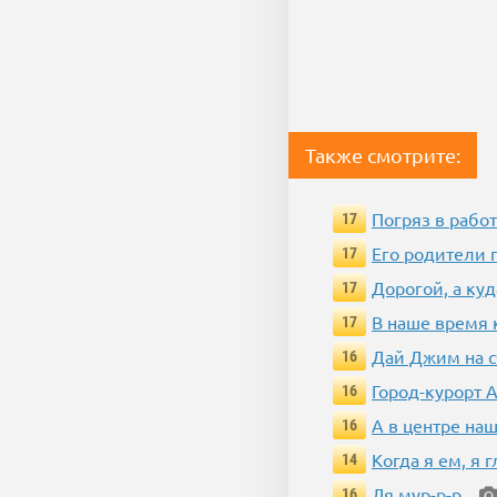
Также смотрите:
Погряз в работ
17
Его родители 
17
Дорогой, а куд
17
В наше время 
17
Дай Джим на с
16
Город-курорт 
16
А в центре наш
16
Когда я ем, я 
14
Ля мур-р-р...
16