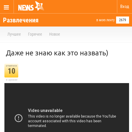
Вход
Развлечения
в мою ленту
2679
Лучшее
Горячее
Новое
Даже не знаю как это назвать)
отметили
10
в архиве