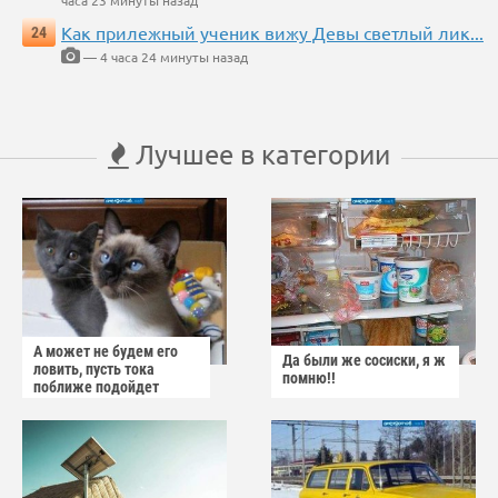
часа 23 минуты назад
Как прилежный ученик вижу Девы светлый лик...
24
— 4 часа 24 минуты назад
Лучшее в категории
А может не будем его
Да были же сосиски, я ж
ловить, пусть тока
помню!!
поближе подойдет