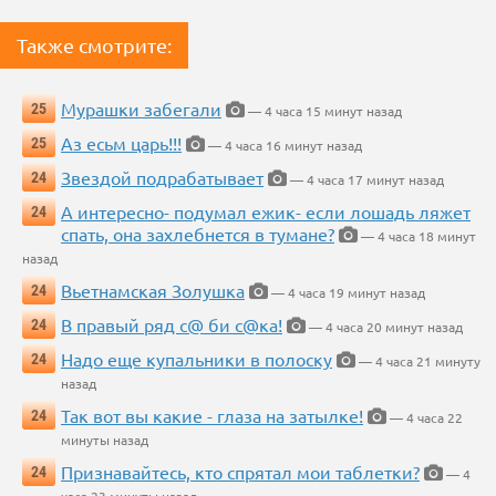
Также смотрите:
Мурашки забегали
25
— 4 часа 15 минут назад
Аз есьм царь!!!
25
— 4 часа 16 минут назад
Звездой подрабатывает
24
— 4 часа 17 минут назад
А интересно- подумал ежик- если лошадь ляжет
24
спать, она захлебнется в тумане?
— 4 часа 18 минут
назад
Вьетнамская Золушка
24
— 4 часа 19 минут назад
В правый ряд с@ би с@ка!
24
— 4 часа 20 минут назад
Надо еще купальники в полоску
24
— 4 часа 21 минуту
назад
Так вот вы какие - глаза на затылке!
24
— 4 часа 22
минуты назад
Признавайтесь, кто спрятал мои таблетки?
24
— 4