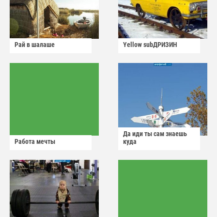
Рай в шалаше
Yellow subДРИЗИН
Да иди ты сам знаешь
Работа мечты
куда