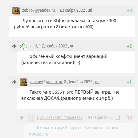
zabirov@yandex.ru
, 1 Декабря 2022 ,
url
+3
Лучше всего в КБ(не реклама, я там уже 300
рублей выиграл из 2 билетов по 100)
sant
, 1 Декабря 2022 ,
url
+2
офигенный коэффициент вариаций
(количества испытаний)! :-)
zabirov@yandex.ru
, 3 Декабря 2022 ,
url
+1
Такто мне 5656 и это ПЕРВЫЙ выигрш не
влключая ДОСАФ(радиоприемник 34 рб.)
Путин захотел повоевать
, 3 Декабря 2022 ,
url
-18
Комментарий скрыт. Нажмите, чтобы
показать.