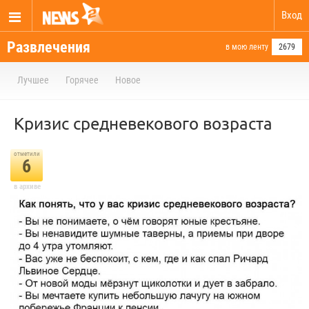
Вход
Развлечения
в мою ленту
2679
Лучшее
Горячее
Новое
Кризис средневекового возраста
отметили
6
в архиве