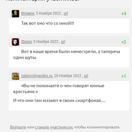
Игемон
, 5 Ноября 2022 ,
url
+4
Так вот оно что со мной!!!
Stopor
, 5 Ноября 2022 ,
url
+2
Вот в наше время были менестрели, а тапереча
одни шуты.
zabirov@yandex.ru
, 20 Ноября 2022 ,
url
+1
«Вы не понимаете о чем говорят юнные
крестьяне.»
И что они там юззают в своих смартфонах....
Войдите
или
станьте участником
, чтобы комментировать