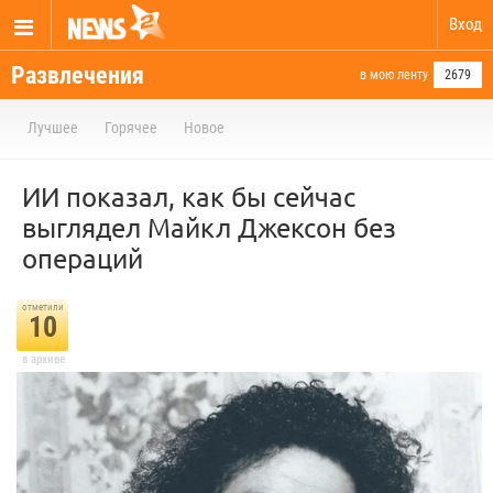
Вход
Развлечения
в мою ленту
2679
Лучшее
Горячее
Новое
ИИ показал, как бы сейчас
выглядел Майкл Джексон без
операций
отметили
10
в архиве