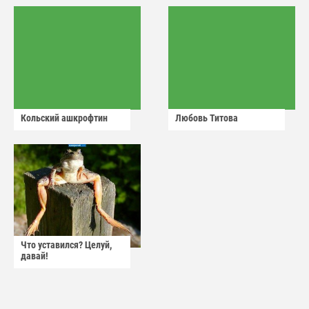
Кольский ашкрофтин
Любовь Титова
Что уставился? Целуй,
давай!