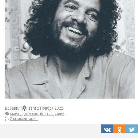
Добавил
sant
2 Ноября 2022
майкл джексон
,
без операций
2 комментария