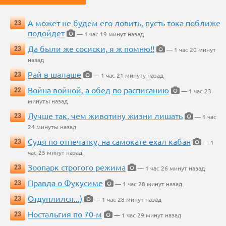
А может не будем его ловить, пусть тока поближе
23
подойдет
— 1 час 19 минут назад
Да были же сосиски, я ж помню!!
23
— 1 час 20 минут
назад
Рай в шалаше
23
— 1 час 21 минуту назад
Война войной, а обед по расписанию
22
— 1 час 23
минуты назад
Лучше так, чем животину жизни лишать
23
— 1 час
24 минуты назад
Судя по отпечатку, на самокате ехал кабан
23
— 1
час 25 минут назад
Зоопарк строгого режима
23
— 1 час 26 минут назад
Правда о Фукусиме
23
— 1 час 28 минут назад
Отдуплился...)
23
— 1 час 28 минут назад
Ностальгия по 70-м
23
— 1 час 29 минут назад