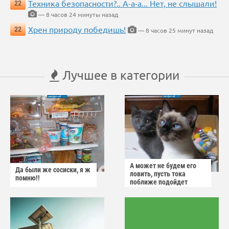
Техника безопасности?.. А-а-а... Нет, не слышали!
22
— 8 часов 24 минуты назад
Хрен природу победишь!
22
— 8 часов 25 минут назад
Лучшее в категории
А может не будем его
Да были же сосиски, я ж
ловить, пусть тока
помню!!
поближе подойдет