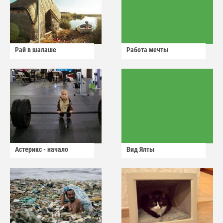
Рай в шалаше
Работа мечты
Астерикс - начало
Вид Ялты