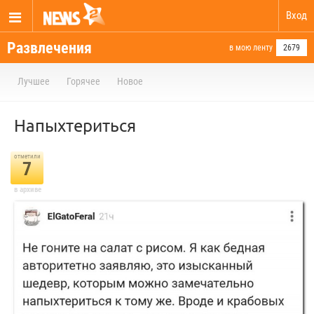
Вход
Развлечения
в мою ленту
2679
Лучшее
Горячее
Новое
Напыхтериться
отметили
7
в архиве