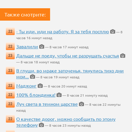
Также смотрите:
- Ты иди, иди на работу. Я за тебя посплю
22
— 8
часов 16 минут назад
Завалили
22
— 8 часов 17 минут назад
Дальше не поеду, чтобы не разрушать счастья
23
— 8 часов 18 минут назад
В глуши, во мраке заточенья, тянулись тихо дни
23
мои...
— 8 часов 19 минут назад
Маджонг
22
— 8 часов 20 минут назад
100% блондинка!
22
— 8 часов 21 минуту назад
Луч света в темном царстве
22
— 8 часов 22 минуты
назад
О качестве дорог, можно сообщить по этому
22
телефону
— 8 часов 23 минуты назад