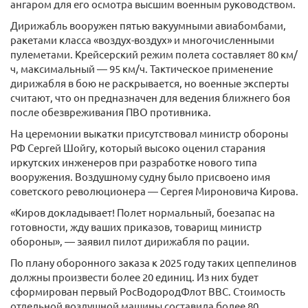
ангаром для его осмотра высшим военным руководством.
Дирижабль вооружен пятью вакуумными авиабомбами,
ракетами класса «воздух-воздух» и многочисленными
пулеметами. Крейсерский режим полета составляет 80 км/
ч, максимальный — 95 км/ч. Тактическое применение
дирижабля в бою не раскрывается, но военные эксперты
считают, что он предназначен для ведения ближнего боя
после обезвреживания ПВО противника.
На церемонии выкатки присутствовал министр обороны
РФ Сергей Шойгу, который высоко оценил старания
иркутских инженеров при разработке нового типа
вооружения. Воздушному судну было присвоено имя
советского революционера — Сергея Мироновича Кирова.
«Киров докладывает! Полет нормальный, боезапас на
готовности, жду ваших приказов, товарищ министр
обороны», — заявил пилот дирижабля по рации.
По плану оборонного заказа к 2025 году таких цеппелинов
должны произвести более 20 единиц. Из них будет
сформирован первый РосВодородФлот ВВС. Стоимость
отдельной воздушной машины составила более 80