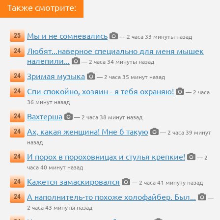
Также смотрите:
Мы и не сомневались
25
— 2 часа 33 минуты назад
Любят...наверное специально для меня мышек
24
налепили...
— 2 часа 34 минуты назад
Зримая музыка
24
— 2 часа 35 минут назад
Спи спокойно, хозяин - я тебя охраняю!
24
— 2 часа
36 минут назад
Вахтерша
24
— 2 часа 38 минут назад
Ах, какая женщина! Мне б такую
24
— 2 часа 39 минут
назад
И порох в пороховницах и стулья крепкие!
24
— 2
часа 40 минут назад
Кажется замаскировался
24
— 2 часа 41 минуту назад
А наполнитель-то похоже холофайбер. Был...
24
—
2 часа 43 минуты назад