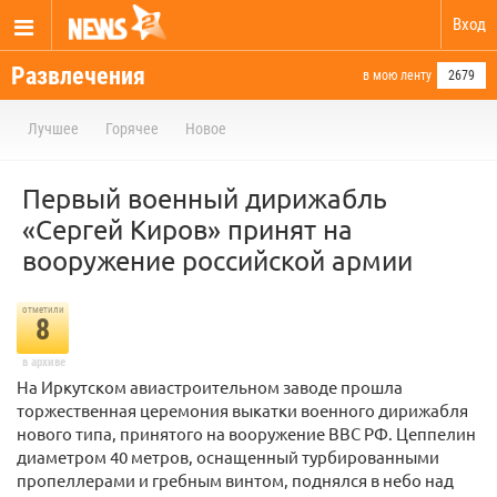
Вход
Развлечения
в мою ленту
2679
Лучшее
Горячее
Новое
Первый военный дирижабль
«Сергей Киров» принят на
вооружение российской армии
отметили
8
в архиве
На Иркутском авиастроительном заводе прошла
торжественная церемония выкатки военного дирижабля
нового типа, принятого на вооружение ВВС РФ. Цеппелин
диаметром 40 метров, оснащенный турбированными
пропеллерами и гребным винтом, поднялся в небо над