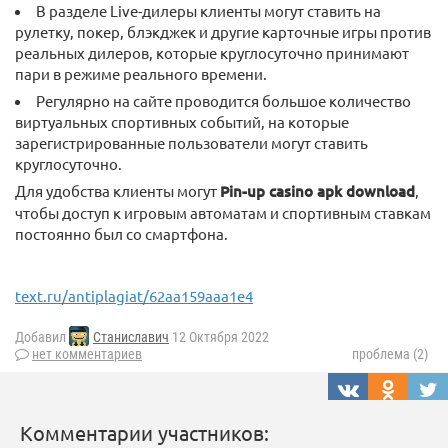
В разделе Live-дилеры клиенты могут ставить на
рулетку, покер, блэкджек и другие карточные игры против
реальных дилеров, которые круглосуточно принимают
пари в режиме реального времени.
Регулярно на сайте проводится большое количество
виртуальных спортивных событий, на которые
зарегистрированные пользователи могут ставить
круглосуточно.
Для удобства клиенты могут
Pin-up casino apk download
,
чтобы доступ к игровым автоматам и спортивным ставкам
постоянно был со смартфона.
text.ru/antiplagiat/62aa159aaa1e4
Добавил
Станиславич
12 Октября 2022
нет комментариев
проблема (2)
Комментарии участников: