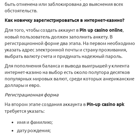
быть отменена или заблокирована до выяснения всех
обстоятельств.
Как новичку зарегистрироваться в интернет-казино?
Для того, чтобы создать аккаунт в
Pin up casino online
,
новый пользователь должен заполнить анкету. В
регистрационной форме два этапа. На первом необходимо
указать адрес электронной почты и страну проживания,
выбрать валюту счета и придумать надежный пароль.
Для пополнения баланса и вывода выигрышей у клиента
интернет-казино на выбор есть около полутора десятков
популярных мировых валют, среди которых американские
доллары и евро.
Регистрационная форма
На втором этапе создания аккаунта в
Pin-up casino apk
требуется указать:
имя и фамилию;
дату рождения;