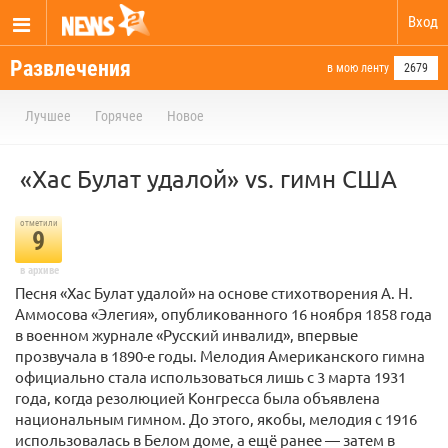
Вход
Развлечения
в мою ленту
2679
Лучшее
Горячее
Новое
«Хас Булат удалой» vs. гимн США
отметили
9
в архиве
Песня «Хас Булат удалой» на основе стихотворения А. Н.
Аммосова «Элегия», опубликованного 16 ноября 1858 года
в военном журнале «Русский инвалид», впервые
прозвучала в 1890-е годы. Мелодия Американского гимна
официально стала использоваться лишь с 3 марта 1931
года, когда резолюцией Конгресса была объявлена
национальным гимном. До этого, якобы, мелодия с 1916
использовалась в Белом доме, а ещё ранее — затем в