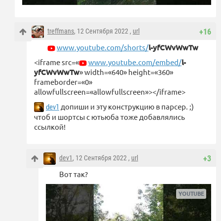
treffmans
, 12 Сентября 2022 ,
url
+16
www.youtube.com/shorts/
l-yfCWvWwTw
<iframe src=«
www.youtube.com/embed/
l-
yfCWvWwTw
» width=«640» height=«360»
frameborder=«0»
allowfullscreen=«allowfullscreen»></iframe>
допиши и эту конструкцию в парсер. ;)
dev1
чтоб и шортсы с ютьюба тоже добавлялись
ссылкой!
dev1
, 12 Сентября 2022 ,
url
+3
Вот так?