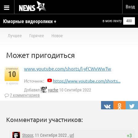
Вход
Юморные видеоролики +
в мою ленту
400
умелые ручки
Лучшее
Горячее
Новое
Может пригодиться
www.youtube.com/shorts/l-yfCWvWwTw
отметили
10
Источник:
https://www.youtube.com/shorts...
в архиве
Добавил
yache
10 Сентября 2022
7 комментариев
Комментарии участников:
Stopor
, 11 Сентября 2022 ,
url
+3