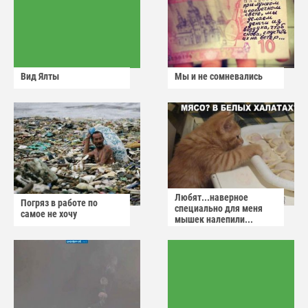
Вид Ялты
Мы и не сомневались
Любят...наверное
Погряз в работе по
специально для меня
самое не хочу
мышек налепили...