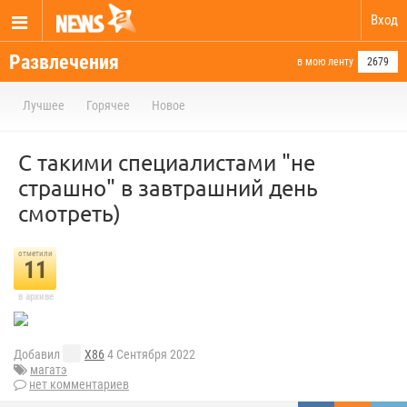
Вход
Развлечения
в мою ленту
2679
Лучшее
Горячее
Новое
С такими специалистами "не
страшно" в завтрашний день
смотреть)
отметили
11
в архиве
Добавил
X86
4 Сентября 2022
магатэ
нет комментариев