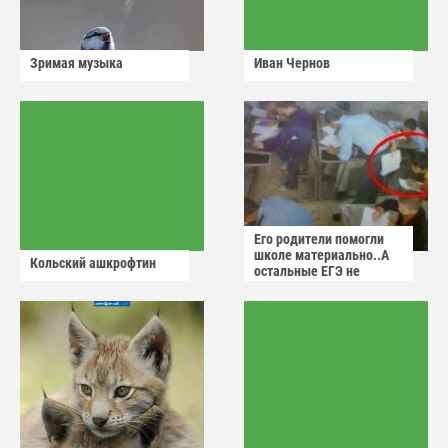
Зримая музыка
Иван Чернов
Его родители помогли
школе материально..А
Кольский ашкрофтин
остальные ЕГЭ не
сдадут