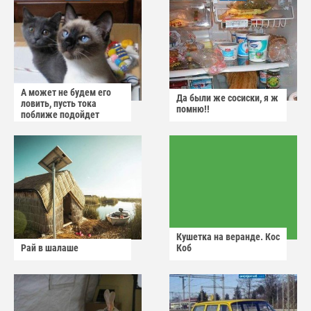
А может не будем его
Да были же сосиски, я ж
ловить, пусть тока
помню!!
поближе подойдет
Кушетка на веранде. Кос
Рай в шалаше
Коб