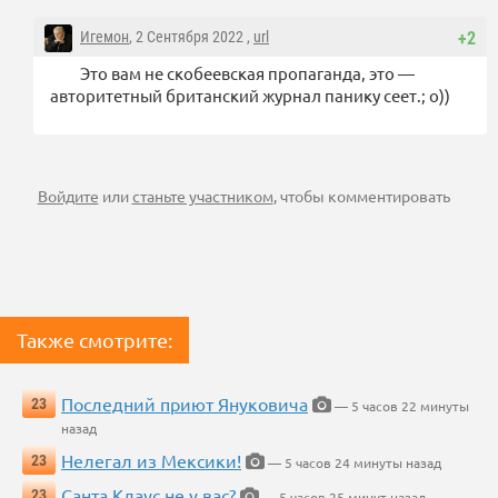
Игемон
, 2 Сентября 2022 ,
url
+2
Это вам не скобеевская пропаганда, это —
авторитетный британский журнал панику сеет.; о))
Войдите
или
станьте участником
, чтобы комментировать
Также смотрите:
Последний приют Януковича
23
— 5 часов 22 минуты
назад
Нелегал из Мексики!
23
— 5 часов 24 минуты назад
Санта Клаус не у вас?
23
— 5 часов 25 минут назад