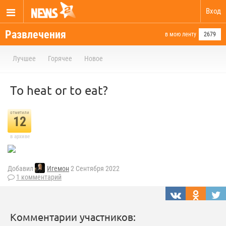
Вход
Развлечения
в мою ленту
2679
Лучшее
Горячее
Новое
To heat or to eat?
отметили
12
в архиве
Добавил
Игемон
2 Сентября 2022
1 комментарий
Комментарии участников: