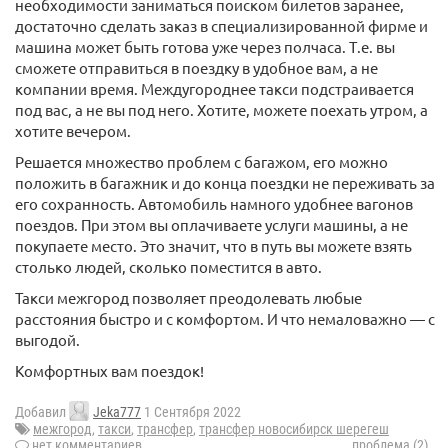
необходимости заниматься поиском билетов заранее,
достаточно сделать заказ в специализированной фирме и
машина может быть готова уже через полчаса. Т.е. вы
сможете отправиться в поездку в удобное вам, а не
компании время. Междугороднее такси подстраивается
под вас, а не вы под него. Хотите, можете поехать утром, а
хотите вечером.
Решается множество проблем с багажом, его можно
положить в багажник и до конца поездки не переживать за
его сохранность. Автомобиль намного удобнее вагонов
поездов. При этом вы оплачиваете услуги машины, а не
покупаете место. Это значит, что в путь вы можете взять
столько людей, сколько поместится в авто.
Такси межгород позволяет преодолевать любые
расстояния быстро и с комфортом. И что немаловажно — с
выгодой.
Комфортных вам поездок!
Добавил
Jeka777
1 Сентября 2022
межгород
,
такси
,
трансфер
,
трансфер новосибирск шерегеш
нет комментариев
проблема (2)