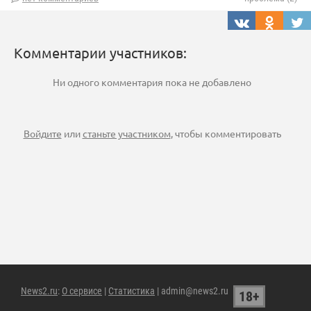
Комментарии участников:
Ни одного комментария пока не добавлено
Войдите
или
станьте участником
, чтобы комментировать
News2.ru
:
О сервисе
|
Статистика
| admin@news2.ru
18+