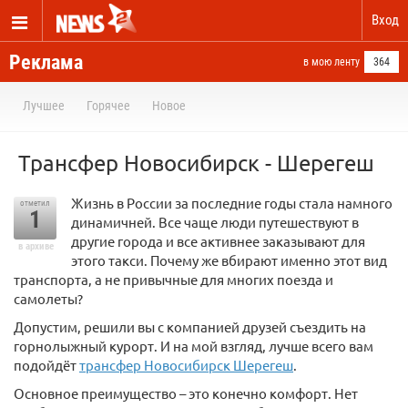
Вход
Реклама
в мою ленту
364
Лучшее
Горячее
Новое
Трансфер Новосибирск - Шерегеш
Жизнь в России за последние годы стала намного
отметил
1
динамичней. Все чаще люди путешествуют в
другие города и все активнее заказывают для
в архиве
этого такси. Почему же вбирают именно этот вид
транспорта, а не привычные для многих поезда и
самолеты?
Допустим, решили вы с компанией друзей съездить на
горнолыжный курорт. И на мой взгляд, лучше всего вам
подойдёт
трансфер Новосибирск Шерегеш
.
Основное преимущество – это конечно комфорт. Нет