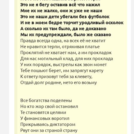
Это не я бегу оставив всё что нажил
Мне их не жалко, они ж уже не наши
Это не наши дети убегали без футболок
И не в моем бедре торчит уродливый осколок
А сколько их там было, да не доказано
Мы их предупреждали, было же сказано
Правда всегда одна, на всех её не хватит
Не нравится терпи, отряхивая платье
Проклятий не хватает нам, а им прокладок
Для нас могильный хлад, для них прохлада
У них порядок, выстрелы как звон монет
Тебе пошьют берет, им запрягут карету
К ответу призовут тебя за клевету,
Отдай долг родине, нето его возьму
Все богатства поделены
Но кто жор свой остановил
Те становятся целями
У финансовых воротил
Прикрываясь диктатором
Рвут они за страной страну