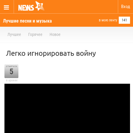
Вход
Лучшие песни и музыка
в мою ленту
141
Лучшее
Горячее
Новое
Легко игнорировать войну
отметили
5
в архиве