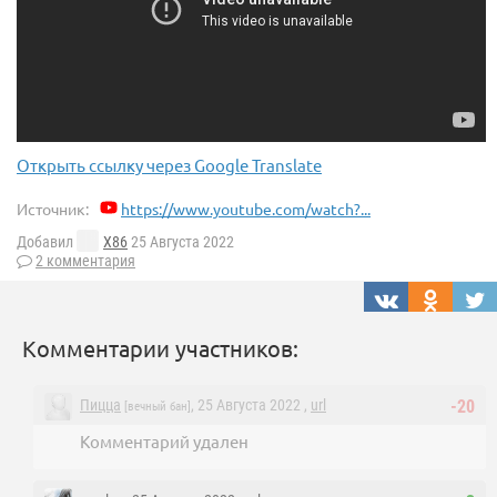
Открыть ссылку через Google Translate
Источник:
https://www.youtube.com/watch?...
Добавил
X86
25 Августа 2022
2 комментария
Комментарии участников:
Пицца
, 25 Августа 2022 ,
url
-20
[вечный бан]
Комментарий удален