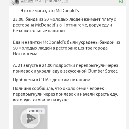
waplaw
, 25 Августа 2022 ,
url
+3
Это не магаз, это McDonald's
23.08. банда из 50 молодых людей взимает плату с
ресторана McDonald's в Ноттингеме, воруя еду и
безалкогольные напитки.
Еда и напитки McDonald's были украдены бандой из
50 молодых людей в ресторане центра города
Ноттингема.
А, 21 августа в 21.00 подростки перепрыгнули через
прилавок и украли еду в закусочной Clumber Street.
Проблемы в США с детским питанием.
Полиция сообщила, что около семи человек
перепрыгнули через прилавок и начали красть еду,
которую готовили на кухне.