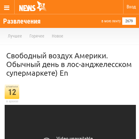
Вход
Развлечения
в мою ленту
2679
Лучшее
Горячее
Новое
Свободный воздух Америки.
Обычный день в лос-анджелесском
супермаркете)
En
отметили
12
в архиве