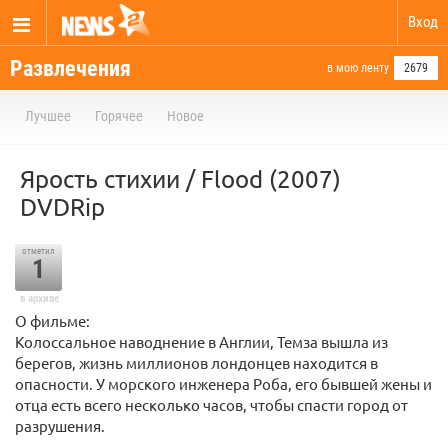
Вход
Развлечения
в мою ленту
2679
Лучшее
Горячее
Новое
Ярость стихии / Flood (2007)
DVDRip
отметил
1
в архиве
О фильме:
Колоссальное наводнение в Англии, Темза вышла из
берегов, жизнь миллионов лондонцев находится в
опасности. У морского инженера Роба, его бывшей жены и
отца есть всего несколько часов, чтобы спасти город от
разрушения.