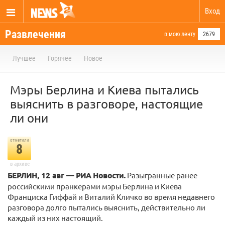
Вход
Развлечения
в мою ленту
2679
Лучшее
Горячее
Новое
Мэры Берлина и Киева пытались
выяснить в разговоре, настоящие
ли они
отметили
8
в архиве
БЕРЛИН, 12 авг — РИА Новости.
Разыгранные ранее
российскими пранкерами мэры Берлина и Киева
Франциска Гиффай и Виталий Кличко во время недавнего
разговора долго пытались выяснить, действительно ли
каждый из них настоящий.