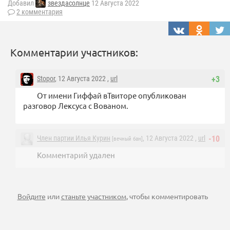
Добавил
звездасолнце
12 Августа 2022
2 комментария
Комментарии участников:
Stopor
, 12 Августа 2022 ,
url
+3
От имени Гиффай вТвиторе опубликован
разговор Лексуса с Вованом.
Член партии Илья Курин
, 12 Августа 2022 ,
url
-10
[вечный бан]
Комментарий удален
Войдите
или
станьте участником
, чтобы комментировать