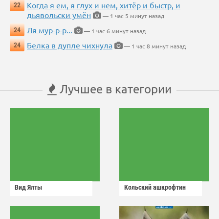
Когда я ем, я глух и нем, хитёр и быстр, и
22
дьявольски умён
— 1 час 5 минут назад
Ля мур-р-р...
24
— 1 час 6 минут назад
Белка в дупле чихнула
24
— 1 час 8 минут назад
Лучшее в категории
Вид Ялты
Кольский ашкрофтин