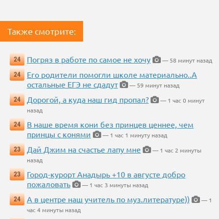
Также смотрите:
Погряз в работе по самое не хочу
24
— 58 минут назад
Его родители помогли школе материально..А
24
остальные ЕГЭ не сдадут
— 59 минут назад
Дорогой, а куда наш гид пропал?
24
— 1 час 0 минут
назад
В наше время кони без принцев ценнее, чем
24
принцы с конями
— 1 час 1 минуту назад
Дай Джим на счастье лапу мне
23
— 1 час 2 минуты
назад
Город-курорт Анадырь +10 в августе добро
23
пожаловать
— 1 час 3 минуты назад
А в центре наш учитель по муз.литературе))
24
— 1
час 4 минуты назад