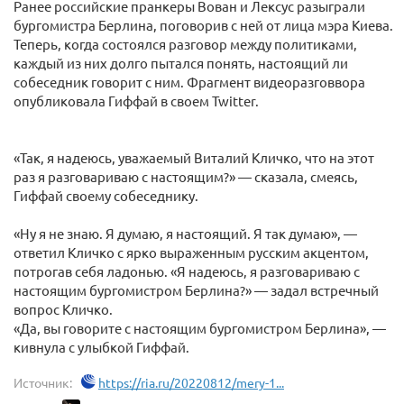
Ранее российские пранкеры Вован и Лексус разыграли
бургомистра Берлина, поговорив с ней от лица мэра Киева.
Теперь, когда состоялся разговор между политиками,
каждый из них долго пытался понять, настоящий ли
собеседник говорит с ним. Фрагмент видеоразговвора
опубликовала Гиффай в своем Twitter.
«Так, я надеюсь, уважаемый Виталий Кличко, что на этот
раз я разговариваю с настоящим?» — сказала, смеясь,
Гиффай своему собеседнику.
«Ну я не знаю. Я думаю, я настоящий. Я так думаю», —
ответил Кличко с ярко выраженным русским акцентом,
потрогав себя ладонью. «Я надеюсь, я разговариваю с
настоящим бургомистром Берлина?» — задал встречный
вопрос Кличко.
«Да, вы говорите с настоящим бургомистром Берлина», —
кивнула с улыбкой Гиффай.
Источник:
https://ria.ru/20220812/mery-1...