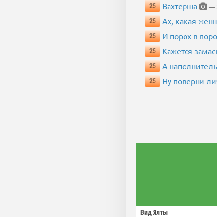
Вахтерша
25
— 3
Ах, какая жен
25
И порох в поро
25
Кажется замас
25
А наполнитель
25
Ну поверни ли
25
Вид Ялты