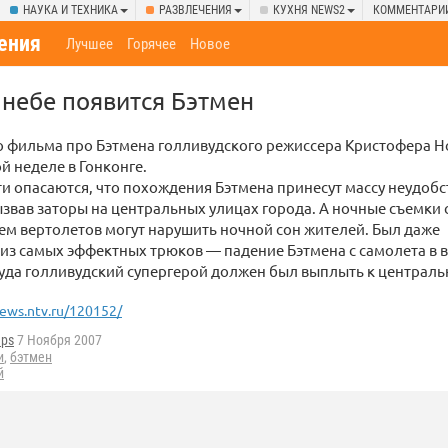
НАУКА И ТЕХНИКА
РАЗВЛЕЧЕНИЯ
КУХНЯ NEWS2
КОММЕНТАРИ
ения
Лучшее
Горячее
Новое
 небе появится Бэтмен
о фильма про Бэтмена голливудского режиссера Кристофера 
й неделе в Гонконге.
и опасаются, что похождения Бэтмена принесут массу неудобс
звав заторы на центральных улицах города. А ночные съемки 
м вертолетов могут нарушить ночной сон жителей. Был даже
из самых эффектных трюков — падение Бэтмена с самолета в 
уда голливудский супергерой должен был выплыть к централь
ews.ntv.ru/120152/
eps
7 Ноября 2007
и
,
бэтмен
й