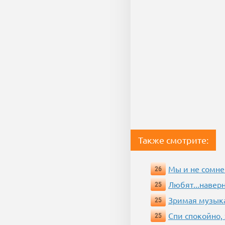
Также смотрите:
Мы и не сомне
26
Любят...навер
25
Зримая музык
25
Спи спокойно, 
25