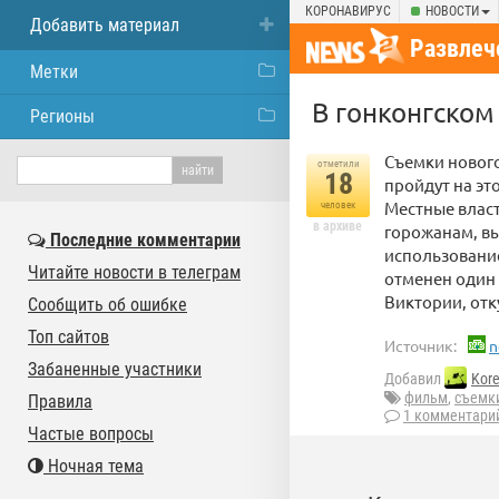
КОРОНАВИРУС
НОВОСТИ
Добавить материал
Развлеч
Метки
В гонконгском
Регионы
Съемки новог
отметили
18
пройдут на это
Местные власт
человек
в архиве
горожанам, вы
Последние комментарии
использование
Читайте новости в телеграм
отменен один 
Виктории, отк
Сообщить об ошибке
Топ сайтов
Источник:
n
Забаненные участники
Добавил
Kor
фильм
,
съемк
Правила
1 комментари
Частые вопросы
Ночная тема