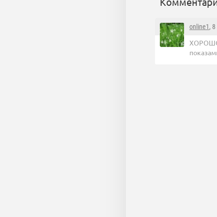
Комментари
online1
, 
ХОРОШО,
показами