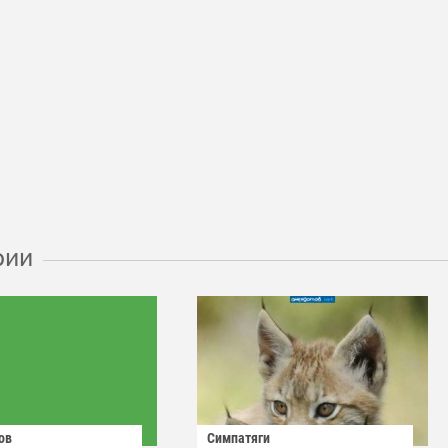
рии
ов
Симпатяги