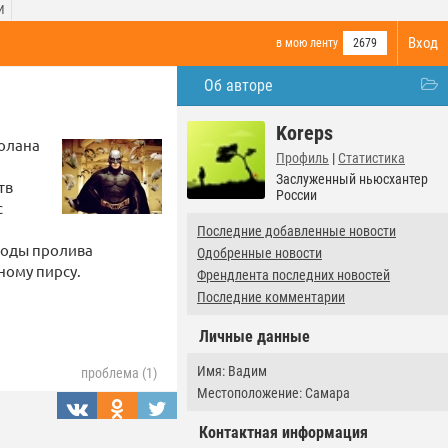
И
Вход
в мою ленту
2679
Об авторе
Koreps
Нолана
Профиль
|
Статистика
Заслуженный ньюсхантер
тв
России
с
Последние добавленные новости
воды пролива
Одобренные новости
ному пирсу.
Френдлента последних новостей
Последние комментарии
Личные данные
Имя: Вадим
проблема (1)
Местоположение: Самара
Контактная информация