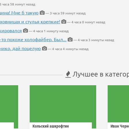
 часа 58 минут назад
щина! Мне б такую
— 3 часа 59 минут назад
ховницах и стулья крепкие!
— 4 часа 0 минут назад
кировался
— 4 часа 1 минуту назад
-то похоже холофайбер. Был...
— 4 часа 3 минуты назад
чико, дай поцелую
— 4 часа 4 минуты назад
Лучшее в катего
Кольский ашкрофтин
Иван Черн