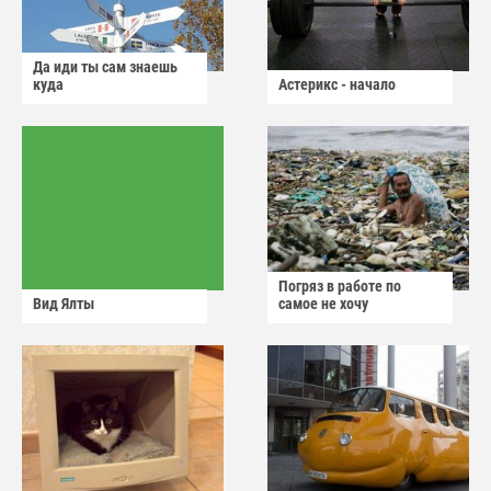
Да иди ты сам знаешь
куда
Астерикс - начало
Погряз в работе по
Вид Ялты
самое не хочу