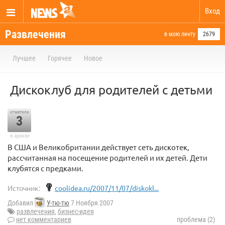
Вход
Развлечения
в мою ленту
2679
Лучшее
Горячее
Новое
Дискоклуб для родителей с детьми
отметили
3
в архиве
В США и Великобритании действует сеть дискотек,
рассчитанная на посещение родителей и их детей. Дети
клубятся с предками.
Источник:
coolidea.ru/2007/11/07/diskokl...
Добавил
У-тю-тю
7 Ноября 2007
развлечения
,
бизнес-идея
нет комментариев
проблема (2)