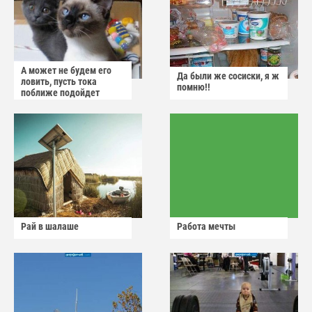
А может не будем его
Да были же сосиски, я ж
ловить, пусть тока
помню!!
поближе подойдет
Рай в шалаше
Работа мечты