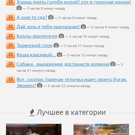
Хорош поить голубя колой! это ж голимая химия!
23
— 5 часов 6 минут назад
А моя-то где?
22
— 5 часов 8 минут назад
Дай хоть я тебя приласкаю!
22
— 5 часов 9 минут назад
Козлы прилетели
23
— 5 часов 10 минут назад
Троянский слон
23
— 5 часов 11 минут назад
Кеша красивый...
23
— 5 часов 12 минут назад
Собака - выражение достоинств хозяина
23
— 5
часов 21 минуту назад
Вот, смотри: Горячая телочка ищет своего бугая.
23
Звоним?
— 5 часов 22 минуты назад
Лучшее в категории