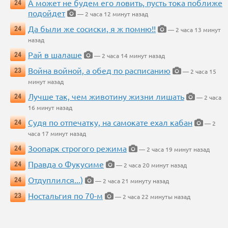
А может не будем его ловить, пусть тока поближе
24
подойдет
— 2 часа 12 минут назад
Да были же сосиски, я ж помню!!
24
— 2 часа 13 минут
назад
Рай в шалаше
24
— 2 часа 14 минут назад
Война войной, а обед по расписанию
23
— 2 часа 15
минут назад
Лучше так, чем животину жизни лишать
24
— 2 часа
16 минут назад
Судя по отпечатку, на самокате ехал кабан
24
— 2
часа 17 минут назад
Зоопарк строгого режима
24
— 2 часа 19 минут назад
Правда о Фукусиме
24
— 2 часа 20 минут назад
Отдуплился...)
24
— 2 часа 21 минуту назад
Ностальгия по 70-м
23
— 2 часа 22 минуты назад