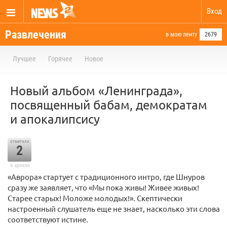
Вход
Развлечения
в мою ленту
2679
Лучшее
Горячее
Новое
Новый альбом «Ленинграда»,
посвященный бабам, демократам
и апокалипсису
отметили
2
в архиве
«Аврора» стартует с традиционного интро, где Шнуров
сразу же заявляет, что «Мы пока живы! Живее живых!
Старее старых! Моложе молодых!». Скептически
настроенный слушатель еще не знает, насколько эти слова
соответствуют истине.