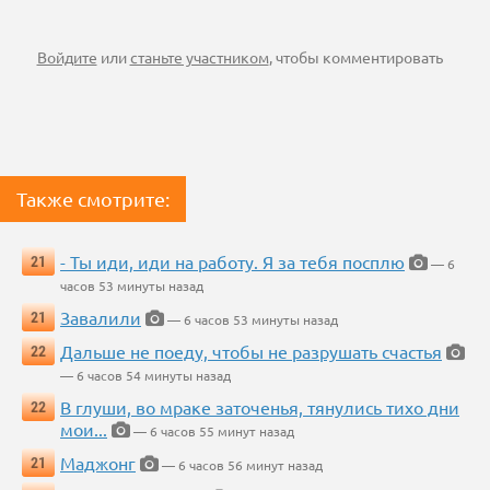
Войдите
или
станьте участником
, чтобы комментировать
Также смотрите:
- Ты иди, иди на работу. Я за тебя посплю
21
— 6
часов 53 минуты назад
Завалили
21
— 6 часов 53 минуты назад
Дальше не поеду, чтобы не разрушать счастья
22
— 6 часов 54 минуты назад
В глуши, во мраке заточенья, тянулись тихо дни
22
мои...
— 6 часов 55 минут назад
Маджонг
21
— 6 часов 56 минут назад