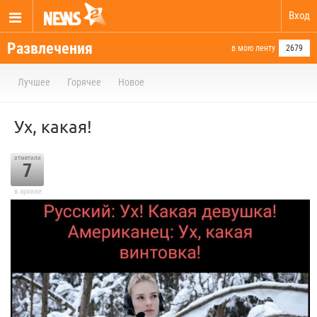
Вход
Развлечения
в мою ленту
2679
Лучшее
Горячее
Новое
Ух, какая!
отметили
7
в архиве