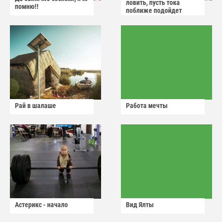
ловить, пусть тока
помню!!
поближе подойдет
Рай в шалаше
Работа мечты
Астерикс - начало
Вид Ялты