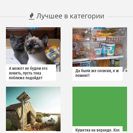
Лучшее в категории
А может не будем его
Да были же сосиски, я ж
ловить, пусть тока
помню!!
поближе подойдет
Кушетка на веранде. Кос