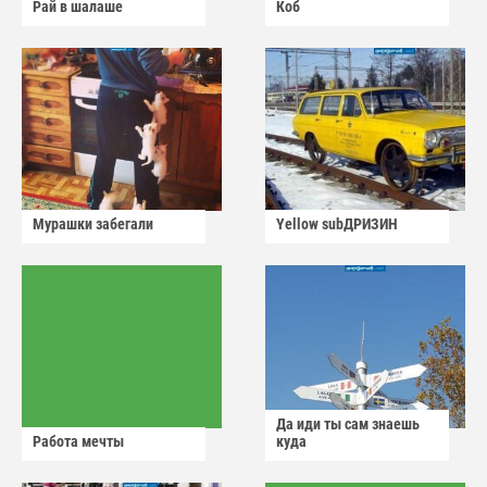
Рай в шалаше
Коб
Мурашки забегали
Yellow subДРИЗИН
Да иди ты сам знаешь
Работа мечты
куда