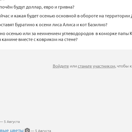
почём будут доллар, евро и гривна?
ейчас и какая будет осенью основной в обороте на территории
ставят Буратино к осени лиса Алиса и кот Базилио?
ино осенью или за неимением углеводородов в коморке папы 
в камине вместе с ковриком на стене?
Войдите
или
станьте участником
, чтобы
— 5 Августа
евые цветы
— 5 Августа