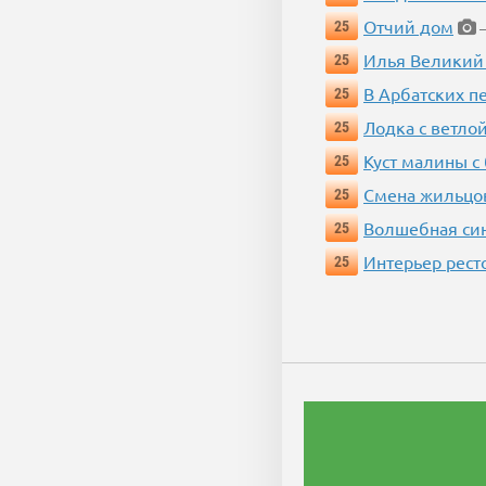
Отчий дом
25
—
Илья Великий
25
В Арбатских п
25
Лодка с ветло
25
Куст малины с
25
Смена жильцо
25
Волшебная си
25
Интерьер рест
25