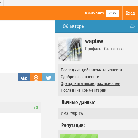
И
Вход
в мою ленту
2679
Об авторе
waplaw
Профиль
|
Статистика
Последние добавленные новости
Одобренные новости
Френдлента последних новостей
Последние комментарии
Личные данные
+3
Имя: waplaw
Репутация: