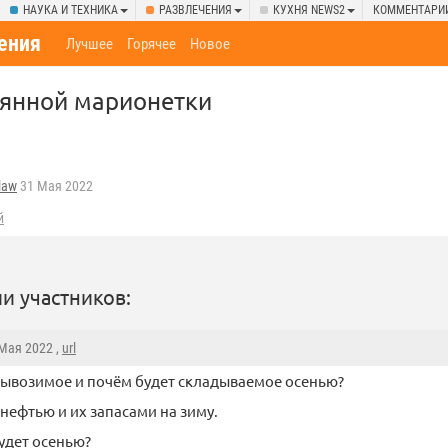
НАУКА И ТЕХНИКА
РАЗВЛЕЧЕНИЯ
КУХНЯ NEWS2
КОММЕНТАРИ
ения
Лучшее
Горячее
Новое
вянной марионетки
law
31 Мая 2022
й
и участников:
 Мая 2022 ,
url
ывозимое и почём будет складываемое осенью?
, нефтью и их запасами на зиму.
удет осенью?