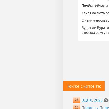
Почём сейчас и 
Какая валюта с
С каким носом о
Будет ли Бурат
с носом сожгут 
Также смотрите:
ВДНХ, 2023
25
Полдень. Пол
25