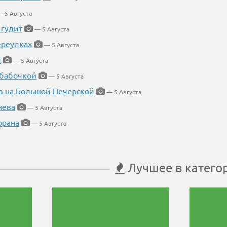
 5 Августа
 гудит
— 5 Августа
ереулках
— 5 Августа
й
— 5 Августа
 бабочкой
— 5 Августа
в на Большой Печерской
— 5 Августа
нева
— 5 Августа
орана
— 5 Августа
Лучшее в катего