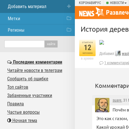
КОРОНАВИРУС
НОВОСТИ
Добавить материал
Развлеч
Метки
История дере
Регионы
отметили
12
Добавил
wap
человека
в архиве
Последние комментарии
1 комментари
Читайте новости в телеграм
Сообщить об ошибке
Комментари
Топ сайтов
Забаненные участники
suare
, 31
Правила
Почём в
Частые вопросы
Это как с газом
Ночная тема
Какой урожай б