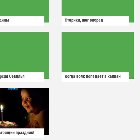
одины
Старики, шаг вперёд
рсия Севилья
Когда волк попадает в капкан
астоящий праздник!