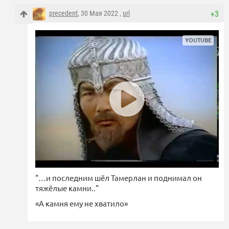
precedent
, 30 Мая 2022 ,
url
+3
"…и последним шёл Тамерлан и поднимал он
тяжёлые камни.."
«А камня ему не хватило»