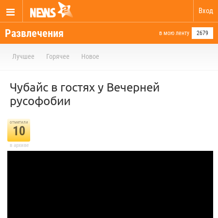
Вход
Развлечения
в мою ленту
2679
Лучшее
Горячее
Новое
Чубайс в гостях у Вечерней
русофобии
отметили
10
в архиве