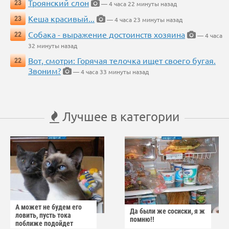
Троянский слон
23
— 4 часа 22 минуты назад
Кеша красивый...
23
— 4 часа 23 минуты назад
Собака - выражение достоинств хозяина
22
— 4 часа
32 минуты назад
Вот, смотри: Горячая телочка ищет своего бугая.
22
Звоним?
— 4 часа 33 минуты назад
Лучшее в категории
А может не будем его
Да были же сосиски, я ж
ловить, пусть тока
помню!!
поближе подойдет