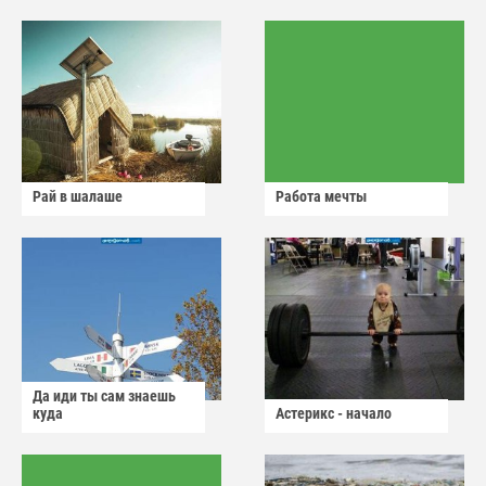
Рай в шалаше
Работа мечты
Да иди ты сам знаешь
куда
Астерикс - начало