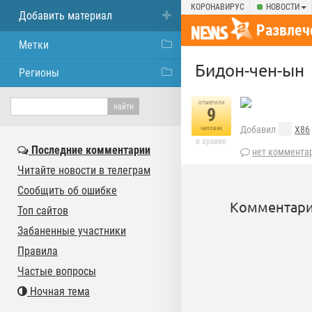
КОРОНАВИРУС
НОВОСТИ
Добавить материал
Развлеч
Метки
Бидон-чен-ын
Регионы
отметили
9
Добавил
X86
человек
в архиве
Последние комментарии
нет коммента
Читайте новости в телеграм
Сообщить об ошибке
Комментари
Топ сайтов
Забаненные участники
Правила
Частые вопросы
Ночная тема