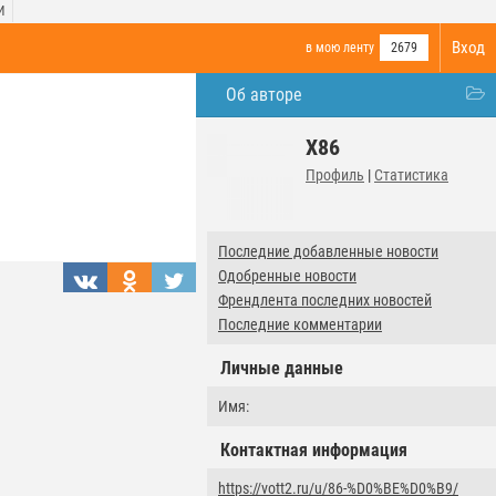
И
Вход
в мою ленту
2679
Об авторе
X86
Профиль
|
Статистика
Последние добавленные новости
Одобренные новости
Френдлента последних новостей
Последние комментарии
Личные данные
Имя:
Контактная информация
https://vott2.ru/u/86-%D0%BE%D0%B9/