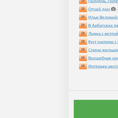
Полдень. Пол
25
Отчий дом
25
—
Илья Великий
25
В Арбатских п
25
Лодка с ветло
25
Куст малины с
25
Смена жильцо
25
Волшебная си
25
Интерьер рест
25