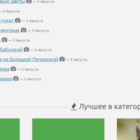
евые цветы
— 5 Августа
 5 Августа
 гудит
— 5 Августа
ереулках
— 5 Августа
й
— 5 Августа
 бабочкой
— 5 Августа
в на Большой Печерской
— 5 Августа
нева
— 5 Августа
орана
— 5 Августа
Лучшее в катего