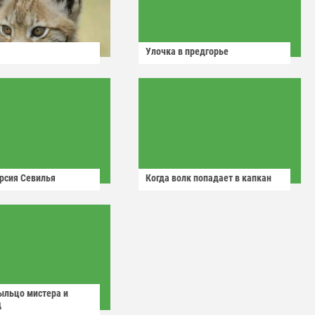
Улочка в предгорье
рсия Севилья
Когда волк попадает в капкан
ыльцо мистера и
д