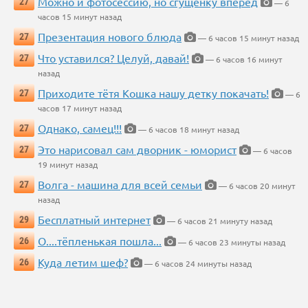
Можно и фотосессию, но сгущенку вперед
27
— 6
часов 15 минут назад
Презентация нового блюда
27
— 6 часов 15 минут назад
Что уставился? Целуй, давай!
27
— 6 часов 16 минут
назад
Приходите тётя Кошка нашу детку покачать!
27
— 6
часов 17 минут назад
Однако, самец!!!
27
— 6 часов 18 минут назад
Это нарисовал сам дворник - юморист
27
— 6 часов
19 минут назад
Волга - машина для всей семьи
27
— 6 часов 20 минут
назад
Бесплатный интернет
29
— 6 часов 21 минуту назад
О....тёпленькая пошла...
26
— 6 часов 23 минуты назад
Куда летим шеф?
26
— 6 часов 24 минуты назад