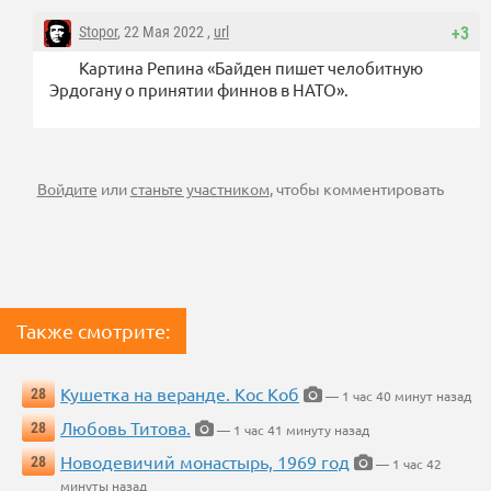
Stopor
, 22 Мая 2022 ,
url
+3
Картина Репина «Байден пишет челобитную
Эрдогану о принятии финнов в НАТО».
Войдите
или
станьте участником
, чтобы комментировать
Также смотрите:
Кушетка на веранде. Кос Коб
28
— 1 час 40 минут назад
Любовь Титова.
28
— 1 час 41 минуту назад
Новодевичий монастырь, 1969 год
28
— 1 час 42
минуты назад