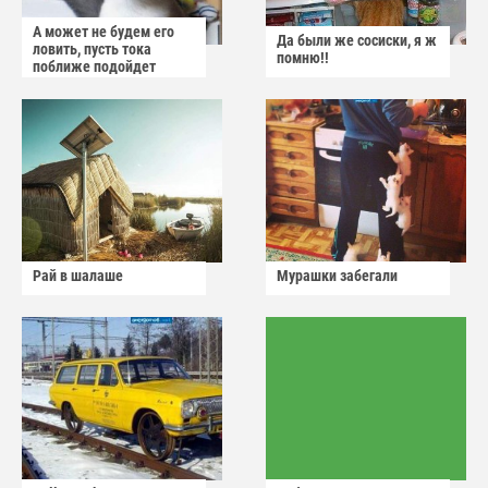
А может не будем его
Да были же сосиски, я ж
ловить, пусть тока
помню!!
поближе подойдет
Рай в шалаше
Мурашки забегали