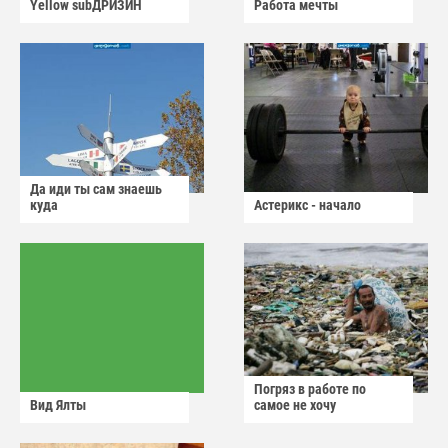
Yellow subДРИЗИН
Работа мечты
Да иди ты сам знаешь
куда
Астерикс - начало
Погряз в работе по
Вид Ялты
самое не хочу