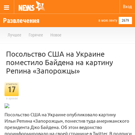
Вход
Развлечения
в мою ленту
2679
Лучшее
Горячее
Новое
Посольство США на Украине
поместило Байдена на картину
Репина «Запорожцы»
отметили
17
в архиве
Посольство США на Украине опубликовало картину
Ильи Репина «Запорожцы», поместив туда американского
президента Джо Байдена. Об этом ведомство
проинформировало на своей странице в Twitter. В подписи