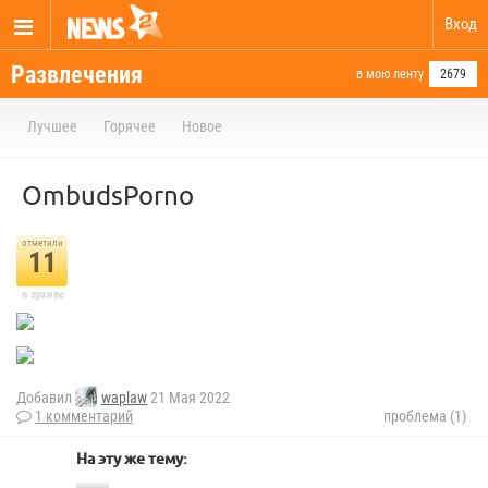
Вход
Развлечения
в мою ленту
2679
Лучшее
Горячее
Новое
OmbudsPorno
отметили
11
в архиве
Добавил
waplaw
21 Мая 2022
1 комментарий
проблема (1)
На эту же тему: