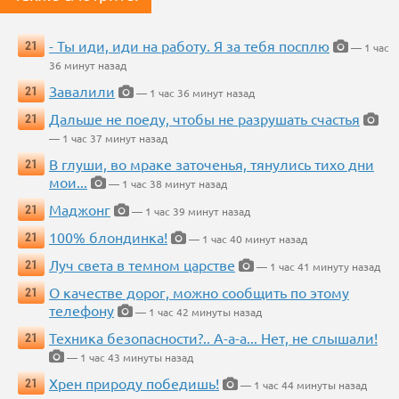
- Ты иди, иди на работу. Я за тебя посплю
21
— 1 час
36 минут назад
Завалили
21
— 1 час 36 минут назад
Дальше не поеду, чтобы не разрушать счастья
21
— 1 час 37 минут назад
В глуши, во мраке заточенья, тянулись тихо дни
21
мои...
— 1 час 38 минут назад
Маджонг
21
— 1 час 39 минут назад
100% блондинка!
21
— 1 час 40 минут назад
Луч света в темном царстве
21
— 1 час 41 минуту назад
О качестве дорог, можно сообщить по этому
21
телефону
— 1 час 42 минуты назад
Техника безопасности?.. А-а-а... Нет, не слышали!
21
— 1 час 43 минуты назад
Хрен природу победишь!
21
— 1 час 44 минуты назад