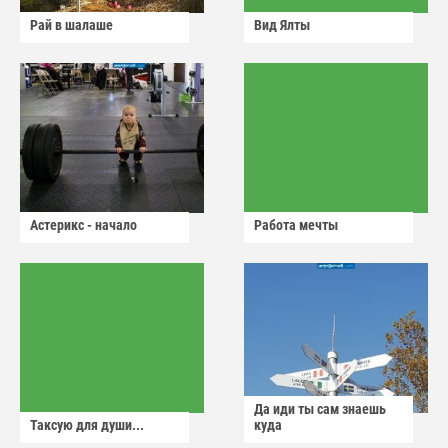
Рай в шалаше
Вид Ялты
Астерикс - начало
Работа мечты
Да иди ты сам знаешь
Таксую для души...
куда