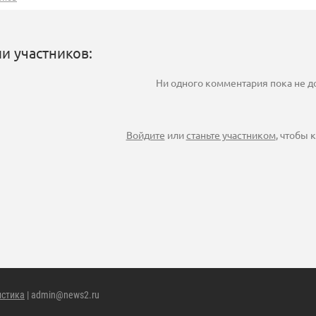
и участников:
Ни одного комментария пока не 
Войдите
или
станьте участником
, чтобы
истика
| admin@news2.ru