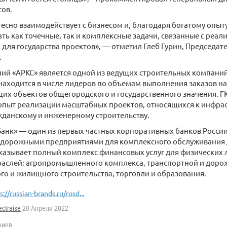
сов.
есно взаимодействует с бизнесом и, благодаря богатому опыту
ть как точечные, так и комплексные задачи, связанные с реа
для государства проектов», — отметил Глеб Гурин, Председа
.
ий «АРКС» является одной из ведущих строительных компаний
аходится в числе лидеров по объемам выполнения заказов на
их объектов общегородского и государственного значения. Г
опыт реализации масштабных проектов, относящихся к инфра
данскому и инженерному строительству.
нк» — один из первых частных корпоративных банков России,
дорожными предприятиями для комплексного обслуживания 
казывает полный комплекс финансовых услуг для физических 
раслей: агропромышленного комплекса, транспортной и доро
о и жилищного строительства, торговли и образования.
s://russian-brands.ru/rosd...
ectraise
28 Апреля 2022
риев