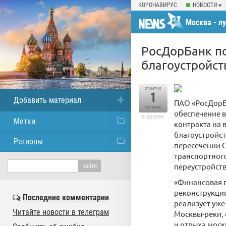
КОРОНАВИРУС
НОВОСТИ
Москва - л
жизни
РосДорБанк п
благоустройст
отметил
1
Добавить материал
ПАО «РосДорБ
человек
обеспечение в
в архиве
Метки
контракта на 
благоустройст
Регионы
пересечении С
транспортног
переустройст
«Финансовая п
реконструкци
Последние комментарии
реализует уже
Читайте новости в телеграм
Москвы-реки,
и отдыха моск