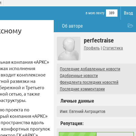
И
Вход
в мою ленту
389
Об авторе
ксному
perfectraise
Профиль
|
Статистика
ьная компания «АРКС»
амках исполнения
Последние добавленные новости
ы входит комплексное
Одобренные новости
тной развязки на
Френдлента последних новостей
бережной и Третьего
Последние комментарии
ой сетью, а также
аструктуры.
Личные данные
ию проекта по
Имя: Евгений Антрацитов
орый компания «АРКС»
 пространства вдоль
Репутация:
я комфортных прогулок
ректор ГК «АРКС»