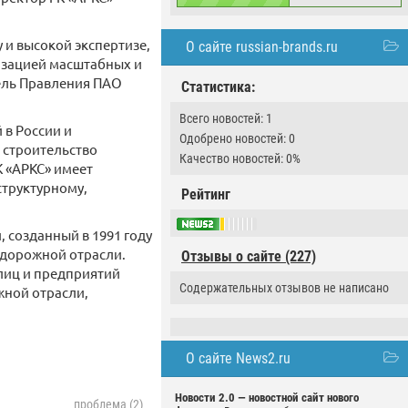
 и высокой экспертизе,
О сайте russian-brands.ru
лизацией масштабных и
тель Правления ПАО
Статистика:
Всего новостей: 1
 в России и
Одобрено новостей: 0
 строительство
Качество новостей: 0%
К «АРКС» имеет
структурному,
Рейтинг
 созданный в 1991 году
дорожной отрасли.
Отзывы о сайте (227)
лиц и предприятий
Содержательных отзывов не написано
жной отрасли,
О сайте News2.ru
Новости 2.0 — новостной сайт нового
проблема (2)