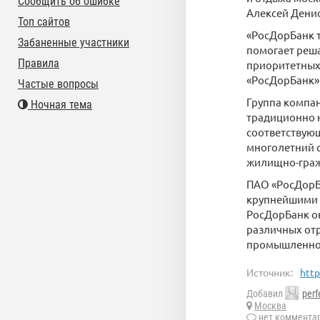
Сообщить об ошибке
Алексей Дени
Топ сайтов
«РосДорБанк т
Забаненные участники
помогает реша
Правила
приоритетных 
«РосДорБанк»
Частые вопросы
Группа компан
Ночная тема
традиционно н
соответствующ
многолетний 
жилищно-граж
ПАО «РосДорБа
крупнейшими 
РосДорБанк о
различных от
промышленног
Источник:
http
Добавил
perf
Москва
нет коммента