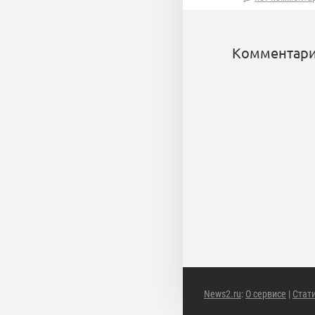
Комментари
News2.ru
:
О сервисе
|
Стат