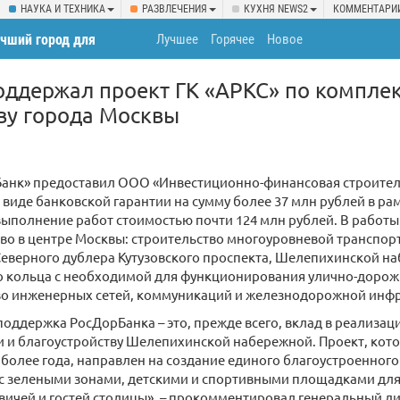
НАУКА И ТЕХНИКА
РАЗВЛЕЧЕНИЯ
КУХНЯ NEWS2
КОММЕНТАРИ
учший город для
Лучшее
Горячее
Новое
оддержал проект ГК «АРКС» по компле
ву города Москвы
анк» предоставил ООО «Инвестиционно-финансовая строител
 виде банковской гарантии на сумму более 37 млн рублей в р
выполнение работ стоимостью почти 124 млн рублей. В работ
во в центре Москвы: строительство многоуровневой транспор
еверного дублера Кутузовского проспекта, Шелепихинской на
о кольца с необходимой для функционирования улично-дорожн
во инженерных сетей, коммуникаций и железнодорожной инфр
оддержка РосДорБанка – это, прежде всего, вклад в реализац
и и благоустройству Шелепихинской набережной. Проект, кот
 более года, направлен на создание единого благоустроенного
 с зелеными зонами, детскими и спортивными площадками дл
вичей и гостей столицы», – прокомментировал генеральный ди