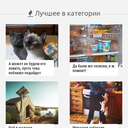
Лучшее в категории
А может не будем его
Да были же сосиски, я ж
ловить, пусть тока
помню!!
поближе подойдет
Рай в шалаше
Мурашки забегали