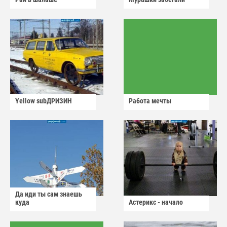
Yellow subДРИЗИН
Работа мечты
Да иди ты сам знаешь
куда
Астерикс - начало