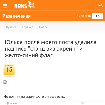
Вход
Развлечения
в мою ленту
2679
Лучшее
Горячее
Новое
Юлька после моего поста удалила
надпись "стэнд виз экрейн" и
желто-синий флаг.
отметили
15
в архиве
Но вот
тут
на скриншоте он еще есть: