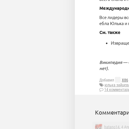
Международн
Все лидеры вс
ебла Юлька и 
См. также
Извращен
Википедия — 
нет).
Добавил
X86
юлька зайцев
14 комментар
Комментари
hatano14
, 4 А