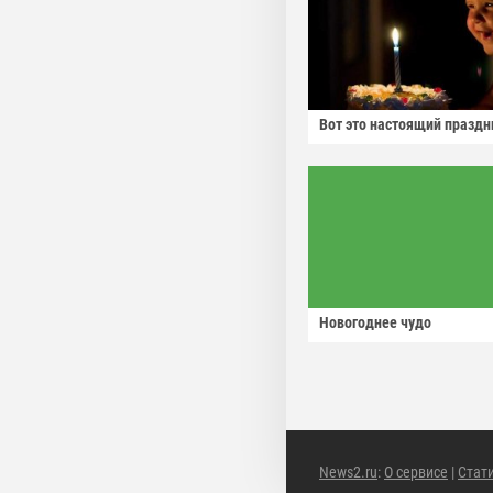
Вот это настоящий праздн
Новогоднее чудо
News2.ru
:
О сервисе
|
Стат