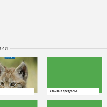
рии
Улочка в предгорье