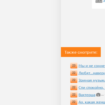
13
Также смотрите:
Мы и не сомне
23
Любят...навер
22
Зримая музык
22
Спи спокойно, 
22
Вахтерша
22
— 1
Ах, какая жен
22