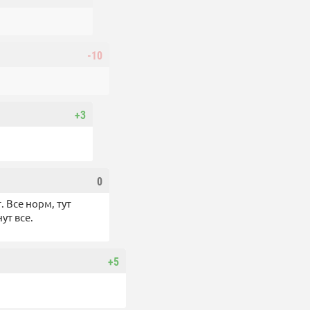
-10
+3
0
 Все норм, тут
ут все.
+5