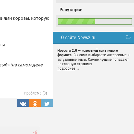
Репутация:
ниями коровы, которую
О сайте News2.ru
аны
Новости 2.0 — новостной сайт нового
формата.
Вы сами выбираете интересные и
актуальные темы. Самые лучшие попадают
на главную страницу.
ый» (на самом деле
подробнее
→
проблема (3)
-6