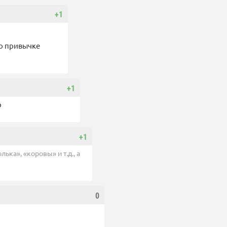
+1
по привычке
+1
р
+1
ька», «коровы» и т.д., а
0