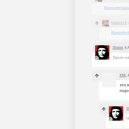
Комментари
hatano14
,
Коммент
Stopor
, 4
Удали м
X86
,
это 
порн
S
Н