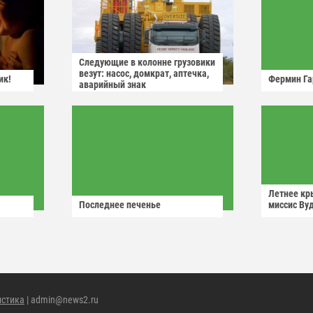
Следующие в колонне грузовики
везут: насос, домкрат, аптечка,
ик!
Фермин Га
аварийный знак
Летнее кр
Последнее печенье
миссис Ву
истика
| admin@news2.ru