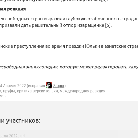
ая реакция
ех свободных стран выразили глубокую озабоченность страда
призвали дать решительный отпор извращенке [5].
ские преступления во время поездки Юльки в азиатские стр
«свободная энциклопедия, которую может редактировать кажд
4 Апреля 2022 (исправил
Stopor
)
а
,
пруфы
,
критика версии юльки
,
международная реакция
иев
и участников:
преля 2022 ,
url