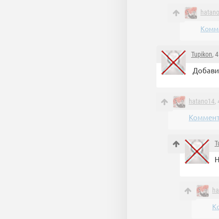
hatan
Комме
Tupikon
, 
Добавил
hatano14
,
Коммент
T
Н
ha
К