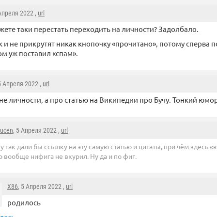
 Апреля 2022 ,
url
жете таки перестать переходить на личности? Задолбало.
к и не прикрутят никак кнопочку «прочитано», потому сперва 
ом уж поставил «спам».
 5 Апреля 2022 ,
url
не личности, а про статью на Википедии про Бучу. Тонкий юмо
zucen
, 5 Апреля 2022 ,
url
у так дали бы ссылку на эту самую статью и цитаты, при чём здесь «юл
о вообще нифига не вкурил. Ну да и по фиг.
X86
, 5 Апреля 2022 ,
url
родилось
десь