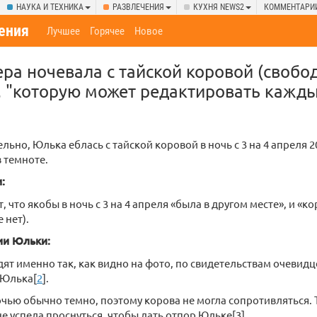
НАУКА И ТЕХНИКА
РАЗВЛЕЧЕНИЯ
КУХНЯ NEWS2
КОММЕНТАРИ
ения
Лучшее
Горячее
Новое
ера ночевала с тайской коровой (свобо
 "которую может редактировать кажды
ьно, Юлька еблась с тайской коровой в ночь с 3 на 4 апреля 2
в темноте.
:
 что якобы в ночь с 3 на 4 апреля «была в другом месте», и «к
 нет).
ии Юльки:
ят именно так, как видно на фото, по свидетельствам очевидц
 Юлька[
2
].
очью обычно темно, поэтому корова не могла сопротивляться. 
не успела проснуться, чтобы дать отпор Юльке[3].