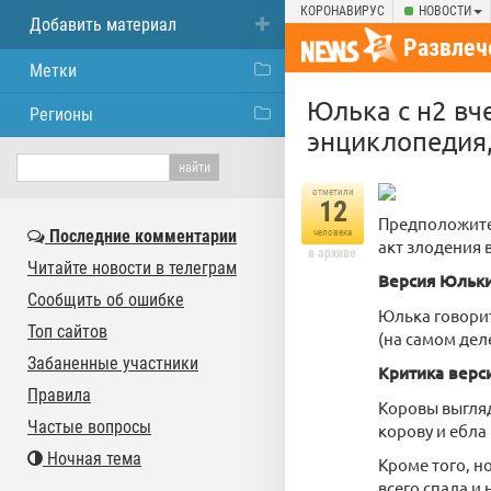
КОРОНАВИРУС
НОВОСТИ
Добавить материал
Развлеч
Метки
Юлька с н2 вч
Регионы
энциклопедия,
отметили
12
Предположител
Последние комментарии
человека
акт злодения 
в архиве
Читайте новости в телеграм
Версия Юльки
Сообщить об ошибке
Юлька говорит,
Топ сайтов
(на самом деле
Забаненные участники
Критика верс
Правила
Коровы выгляд
Частые вопросы
корову и ебла
Ночная тема
Кроме того, н
всего спала и 