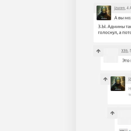
jzucen
, 4
А вы мо
З.Ы. Админы та
голоснул, а пот
X86
,
Это 
j
Н
т
з