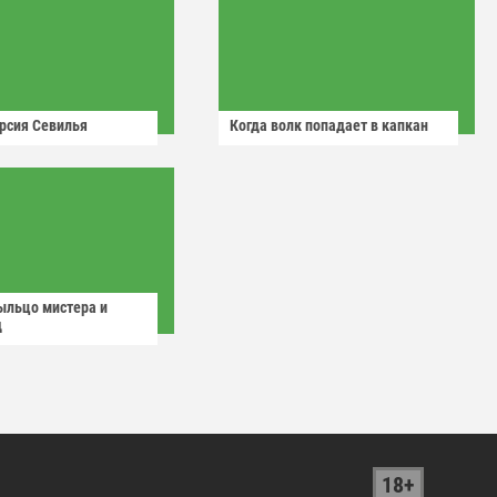
рсия Севилья
Когда волк попадает в капкан
ыльцо мистера и
д
18+