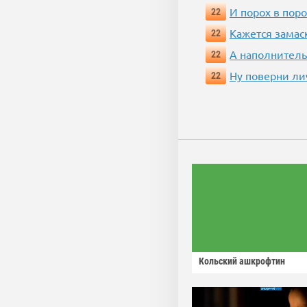
И порох в поро
22
Кажется замас
22
А наполнитель
22
Ну поверни ли
22
Кольский ашкрофтин