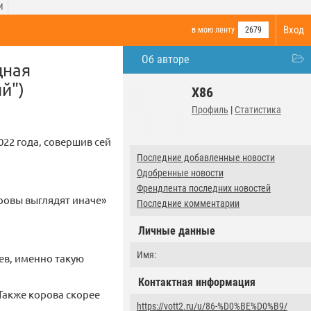
И
Вход
в мою ленту
2679
Об авторе
дная
й")
X86
Профиль
|
Статистика
022 года, совершив сей
Последние добавленные новости
Одобренные новости
Френдлента последних новостей
оровы выглядят иначе»
Последние комментарии
Личные данные
Имя:
ев, именно такую
Контактная информация
Также корова скорее
https://vott2.ru/u/86-%D0%BE%D0%B9/