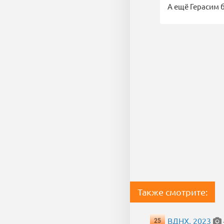
А ещё Герасим 
Также смотрите:
ВДНХ, 2023
25