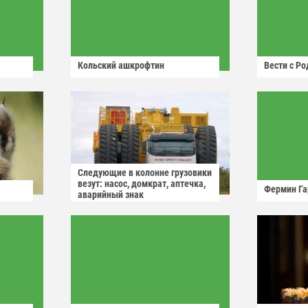
Кольский ашкрофтин
Вести с Р
Следующие в колонне грузовики
везут: насос, домкрат, аптечка,
Фермин Га
аварийный знак