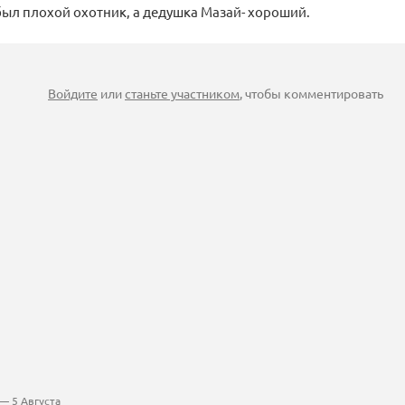
был плохой охотник, а дедушка Мазай- хороший.
Войдите
или
станьте участником
, чтобы комментировать
— 5 Августа