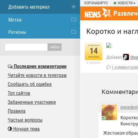
КОРОНАВИРУС
НОВОСТИ
Добавить материал
Развлеч
Метки
Коротко и наг
Регионы
отметили
14
Добавил
Stop
человека
в архиве
Последние комментарии
1 комментари
Читайте новости в телеграм
Сообщить об ошибке
Комментари
Топ сайтов
Забаненные участники
precedent
Правила
Коротко
Частые вопросы
Констру
Ночная тема
Жестокое обращ