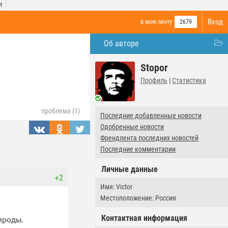
И
Вход
в мою ленту
2679
Об авторе
Stopor
Профиль
|
Статистика
проблема (1)
Последние добавленные новости
Одобренные новости
Френдлента последних новостей
Последние комментарии
Личные данные
+2
Имя: Victor
Местоположение: Россия
Контактная информация
ироды.