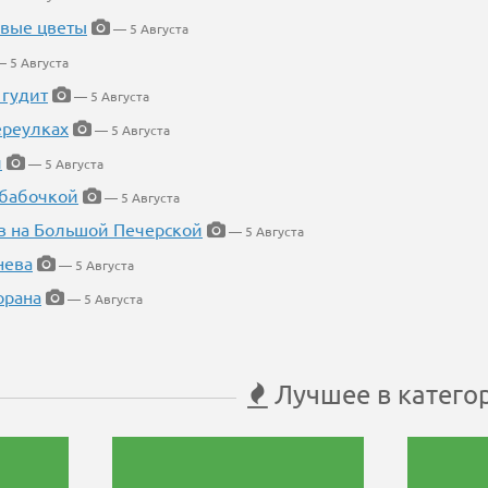
евые цветы
— 5 Августа
 5 Августа
 гудит
— 5 Августа
ереулках
— 5 Августа
й
— 5 Августа
 бабочкой
— 5 Августа
в на Большой Печерской
— 5 Августа
нева
— 5 Августа
орана
— 5 Августа
Лучшее в катего