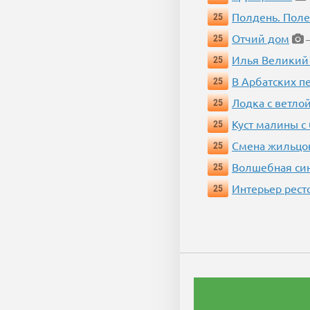
Полдень. Пол
25
Отчий дом
25
—
Илья Великий
25
В Арбатских п
25
Лодка с ветло
25
Куст малины с
25
Смена жильцо
25
Волшебная си
25
Интерьер рест
25