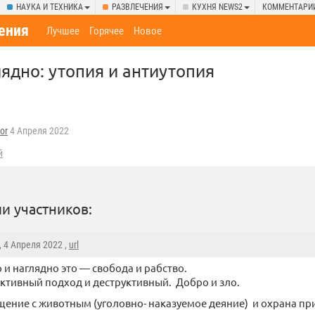
НАУКА И ТЕХНИКА
РАЗВЛЕЧЕНИЯ
КУХНЯ NEWS2
КОММЕНТАРИ
ения
Лучшее
Горячее
Новое
лядно: утопия и антиутопия
or
4 Апреля 2022
й
и участников:
, 4 Апреля 2022 ,
url
 и наглядно это — свобода и рабство.
ктивный подход и деструктивный. Добро и зло.
ение с животным (уголовно- наказуемое деяние) и охрана пр