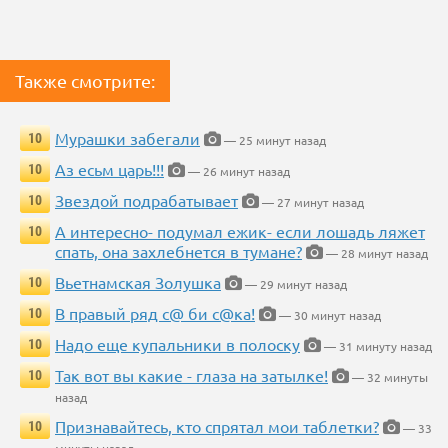
Также смотрите:
Мурашки забегали
10
— 25 минут назад
Аз есьм царь!!!
10
— 26 минут назад
Звездой подрабатывает
10
— 27 минут назад
А интересно- подумал ежик- если лошадь ляжет
10
спать, она захлебнется в тумане?
— 28 минут назад
Вьетнамская Золушка
10
— 29 минут назад
В правый ряд с@ би с@ка!
10
— 30 минут назад
Надо еще купальники в полоску
10
— 31 минуту назад
Так вот вы какие - глаза на затылке!
10
— 32 минуты
назад
Признавайтесь, кто спрятал мои таблетки?
10
— 33