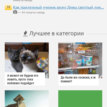
минуты назад
Как прилежный ученик вижу Девы светлый лик...
10
— 34 минуты назад
Лучшее в категории
А может не будем его
Да были же сосиски, я ж
ловить, пусть тока
помню!!
поближе подойдет