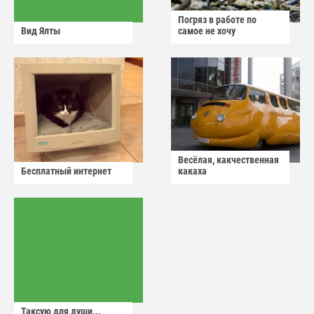
Погряз в работе по
Вид Ялты
самое не хочу
Весёлая, какчественная
Бесплатный интернет
какаха
Таксую для души...