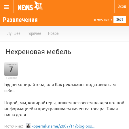
Вход
Развлечения
в мою ленту
2679
Лучшее
Горячее
Новое
Нехреновая мебель
отметили
7
в архиве
Будни копирайтера, или Как рекламист подставил сам
себя.
Порой, мы, копирайтеры, пишем не совсем владея полной
информацией и приукрашиваем качества товара. Такая
наша доля…
Источник:
kopernik.name/2007/11/blog-pos...