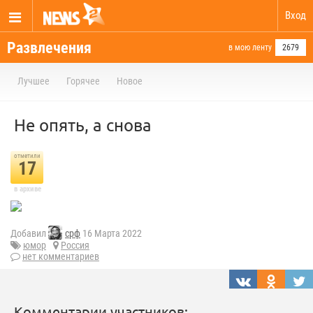
Вход
Развлечения
в мою ленту
2679
Лучшее
Горячее
Новое
Не опять, а снова
отметили
17
в архиве
Добавил
срф
16 Марта 2022
юмор
Россия
нет комментариев
Комментарии участников: