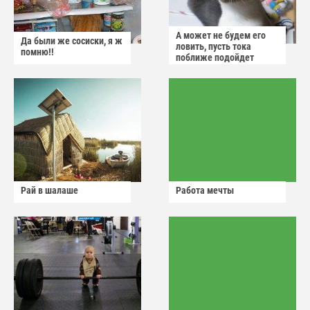
А может не будем его
Да были же сосиски, я ж
ловить, пусть тока
помню!!
поближе подойдет
Рай в шалаше
Работа мечты