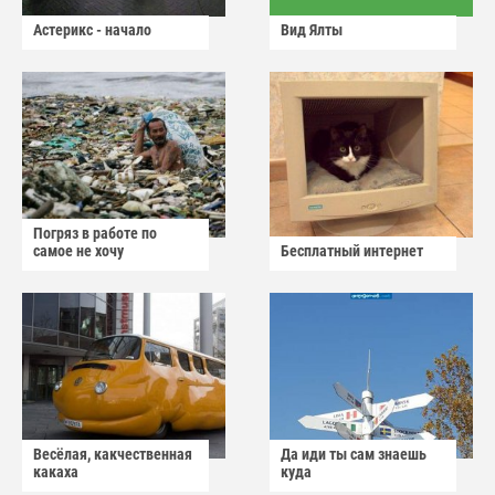
Астерикс - начало
Вид Ялты
Погряз в работе по
самое не хочу
Бесплатный интернет
Весёлая, какчественная
Да иди ты сам знаешь
какаха
куда