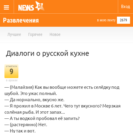
Вход
Развлечения
в мою ленту
2679
Лучшее
Горячее
Новое
Диалоги о русской кухне
отметили
9
в архиве
— (Малайзия) Как вы вообще можете есть селёдку под
шубой. Это ужас полный.
— Да нормально, вкусно же.
— Я прожил в Москве 6 лет. Чего тут вкусного? Мерзкая
солёная рыба. И этот запах...
— А ты водкой пробовал её запить?
— (растерянно) Нет.
— Ну так и вот.