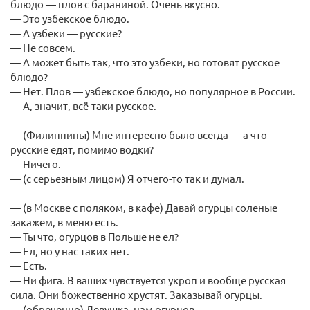
блюдо — плов с бараниной. Очень вкусно.
— Это узбекское блюдо.
— А узбеки — русские?
— Не совсем.
— А может быть так, что это узбеки, но готовят русское
блюдо?
— Нет. Плов — узбекское блюдо, но популярное в России.
— А, значит, всё-таки русское.
— (Филиппины) Мне интересно было всегда — а что
русские едят, помимо водки?
— Ничего.
— (с серьезным лицом) Я отчего-то так и думал.
— (в Москве с поляком, в кафе) Давай огурцы соленые
закажем, в меню есть.
— Ты что, огурцов в Польше не ел?
— Ел, но у нас таких нет.
— Есть.
— Ни фига. В ваших чувствуется укроп и вообще русская
сила. Они божественно хрустят. Заказывай огурцы.
— (обреченно) Девушка, нам огурцов.