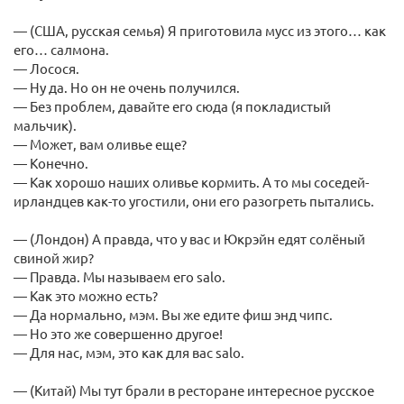
— (США, русская семья) Я приготовила мусс из этого… как
его… салмона.
— Лосося.
— Ну да. Но он не очень получился.
— Без проблем, давайте его сюда (я покладистый
мальчик).
— Может, вам оливье еще?
— Конечно.
— Как хорошо наших оливье кормить. А то мы соседей-
ирландцев как-то угостили, они его разогреть пытались.
— (Лондон) А правда, что у вас и Юкрэйн едят солёный
свиной жир?
— Правда. Мы называем его salo.
— Как это можно есть?
— Да нормально, мэм. Вы же едите фиш энд чипс.
— Но это же совершенно другое!
— Для нас, мэм, это как для вас salo.
— (Китай) Мы тут брали в ресторане интересное русское