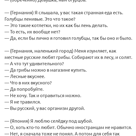
— (Германия) Я слышала, у вас такая странная еда есть.
Голубцы ленивые. Это что такое?
— Это такие котлетки, но их как бы лень делать.
— То есть, их вообще нет?
— Да, если бы лично я готовил голубцы, так бы оно и было.
— (Германия, маленький город) Меня изумляет, как
местные русские любят грибы. Собирают их в лесу, и солят.
— А что тут удивительного?
— Да грибы можно в магазине купить.
— Лесные вкуснее.
— Что в них вкусного?
— Да попробуйте.
— Не хочу. Так и отравиться можно.
— Я не травился.
— Вы русский, у вас организм другой.
— (Япония) Я люблю селёдку под шубой.
— О, хоть кто-то любит. Обычно иностранцам не нравится.
— Нет, я сначала тоже не понял. А потом для себя так