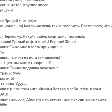
сятый котёл. Круглое число.
! Суки!
а! Продай мне нефти!
моционально) Как ты можешь такое говорить? После всего, что
но) Перевожу. Нахуй пошёл, капиталист поганый.
равия! Продай нефти мне! И Европе! Живо!
авия: Ты ко мне в гость приходиль?
го?
авия: Ты нога на нога закидываль?
с акцентом таким говоришь??
авия: Ты мне подошва показаль?
траны: Уууу...
кого-то?
страны: Уууу....
вия: (на чистом английском) Вот сам у себя нефть и соси.
 ОАЭ!
ным голосом) Абонент не отвечает или находится на хадже.
!!!»