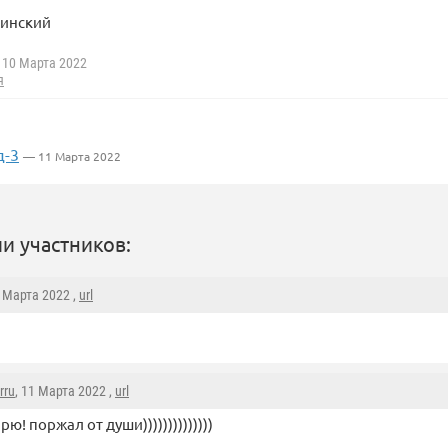
линский
10 Марта 2022
я
д-3
— 11 Марта 2022
и участников:
0 Марта 2022 ,
url
rru
, 11 Марта 2022 ,
url
ю! поржал от души))))))))))))))