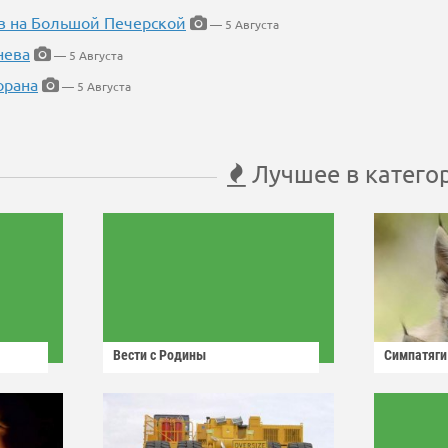
в на Большой Печерской
— 5 Августа
нева
— 5 Августа
орана
— 5 Августа
Лучшее в катего
Вести с Родины
Симпатяги