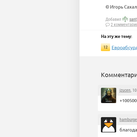
© Игорь Саха
Добавил
sant
2 комментари
На эту же тему:
Евроабсур
12
Комментари
jzucen
, 1
+100500
hamburge
благодар