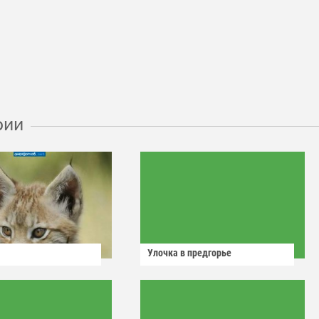
рии
Улочка в предгорье