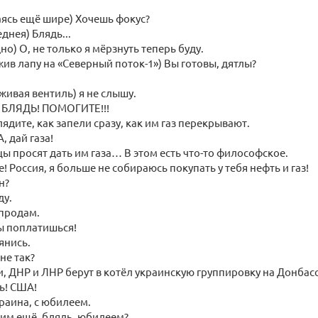
аясь ещё шире) Хочешь фокус?
днея) Блядь...
но) О, не только я мёрзнуть теперь буду.
жив лапу на «Северный поток-1») Вы готовы, дятлы?
аживая вентиль) я не слышу.
, БЛЯДЬ! ПОМОГИТЕ!!!
лядите, как запели сразу, как им газ перекрывают.
, дай газа!
ы просят дать им газа… В этом есть что-то философское.
! Россия, я больше не собираюсь покупать у тебя нефть и газ!
н?
ду.
 продам.
ы поплатишься!
янись.
не так?
, ДНР и ЛНР берут в котёл украинскую группировку на Донбас
ь! США!
раина, с юбилеем.
ким ещё, блядь, юбилеем?