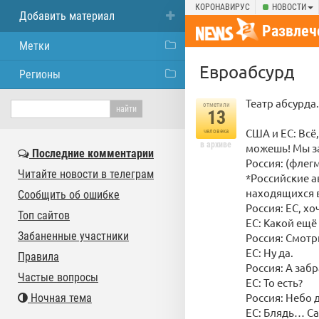
КОРОНАВИРУС
НОВОСТИ
Добавить материал
Развлеч
Метки
Евроабсурд
Регионы
Театр абсурда.
отметили
13
США и ЕС: Всё
человека
в архиве
можешь! Мы з
Последние комментарии
Россия: (флегм
Читайте новости в телеграм
*Российские 
находящихся в
Сообщить об ошибке
Россия: ЕС, х
Топ сайтов
ЕС: Какой ещё
Забаненные участники
Россия: Смотр
ЕС: Ну да.
Правила
Россия: А заб
Частые вопросы
ЕС: То есть?
Россия: Небо 
Ночная тема
ЕС: Блядь… Са