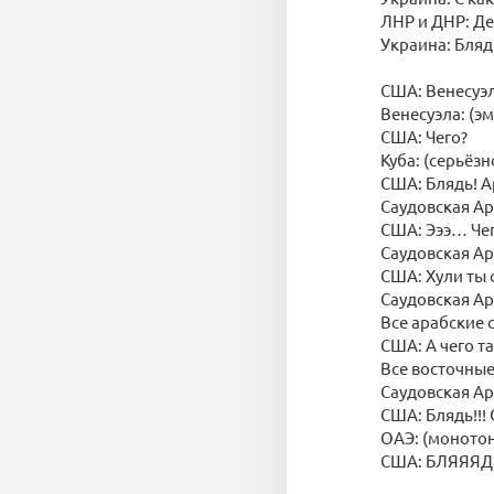
ЛНР и ДНР: Де
Украина: Блядь
США: Венесуэл
Венесуэла: (э
США: Чего?
Куба: (серьёз
США: Блядь! А
Саудовская Ар
США: Эээ… Че
Саудовская Ар
США: Хули ты 
Саудовская Ар
Все арабские с
США: А чего та
Все восточные 
Саудовская Ара
США: Блядь!!!
ОАЭ: (монотон
США: БЛЯЯЯДЬ