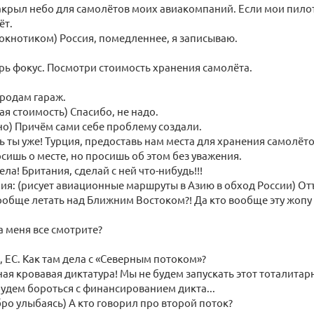
закрыл небо для самолётов моих авиакомпаний. Если мои пило
ёт.
локнотиком) Россия, помедленнее, я записываю.
ерь фокус. Посмотри стоимость хранения самолёта.
продам гараж.
ая стоимость) Спасибо, не надо.
но) Причём сами себе проблему создали.
сь ты уже! Турция, предоставь нам места для хранения самолёто
осишь о месте, но просишь об этом без уважения.
ела! Британия, сделай с ней что-нибудь!!!
я: (рисует авиационные маршруты в Азию в обход России) От
вообще летать над Ближним Востоком?! Да кто вообще эту жопу 
а меня все смотрите?
, ЕС. Как там дела с «Северным потоком»?
ная кровавая диктатура! Мы не будем запускать этот тоталита
будем бороться с финансированием дикта...
бро улыбаясь) А кто говорил про второй поток?