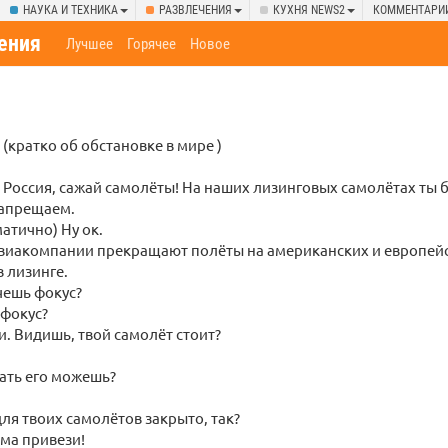
НАУКА И ТЕХНИКА
РАЗВЛЕЧЕНИЯ
КУХНЯ NEWS2
КОММЕНТАРИ
ения
Лучшее
Горячее
Новое
 (кратко об обстановке в мире )
, Россия, сажай самолёты! На наших лизинговых самолётах ты 
апрещаем.
атично) Ну ок.
авиакомпании прекращают полёты на американских и европейс
 лизинге.
очешь фокус?
 фокус?
и. Видишь, твой самолёт стоит?
рать его можешь?
для твоих самолётов закрыто, так?
ма привези!