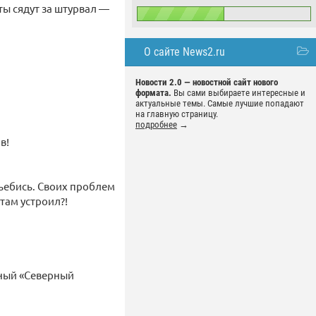
ты сядут за штурвал —
О сайте News2.ru
Новости 2.0 — новостной сайт нового
формата.
Вы сами выбираете интересные и
актуальные темы. Самые лучшие попадают
на главную страницу.
подробнее
→
в!
ъебись. Своих проблем
там устроил?!
рный «Северный