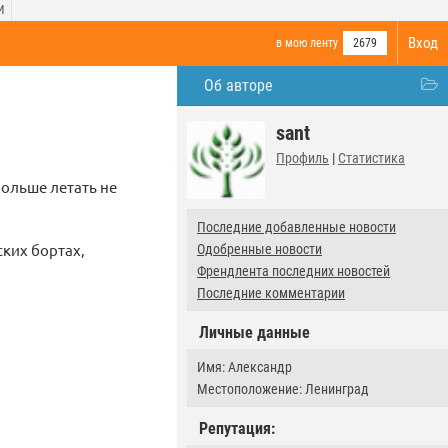
И
Вход
в мою ленту
2679
Об авторе
sant
Профиль
|
Статистика
больше летать не
Последние добавленные новости
ких бортах,
Одобренные новости
Френдлента последних новостей
Последние комментарии
Личные данные
Имя: Александр
Местоположение: Ленинград
Репутация: