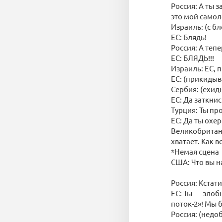
Россия: А ты 
это мой самол
Израиль: (с б
ЕС: Блядь!
Россия: А теп
ЕС: БЛЯДЬ!!!
Израиль: ЕС, 
ЕС: (прикидыв
Сербия: (ехид
ЕС: Да заткни
Турция: Ты пр
ЕС: Да ты охер
Великобритани
хватает. Как 
*Немая сцена
США: Что вы н
Россия: Кстати
ЕС: Ты — злоб
поток-2»! Мы 
Россия: (недо