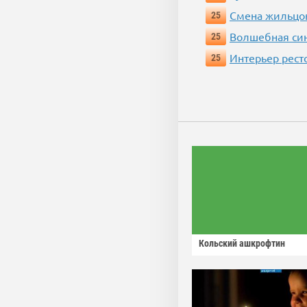
Смена жильцо
25
Волшебная си
25
Интерьер рест
25
Кольский ашкрофтин