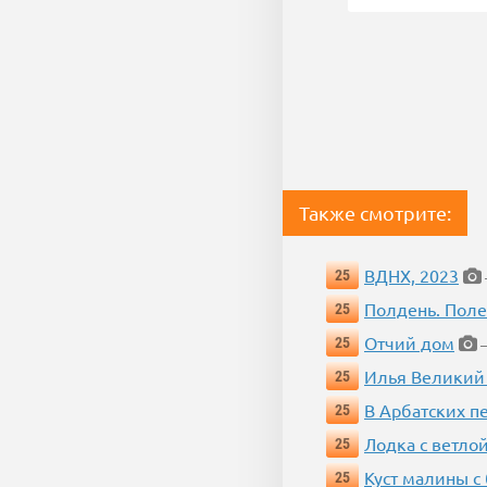
Также смотрите:
ВДНХ, 2023
25
Полдень. Пол
25
Отчий дом
25
—
Илья Великий
25
В Арбатских п
25
Лодка с ветло
25
Куст малины с
25