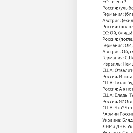
ЕС: То есть?
Россия: (улыб
Германия: (бле
Австрия: (ехид
Россия: (поло
ЕС: Ой, блядь!
Россия: (погл
Германия: ОЙ
Австрия: Ой, г
Германия: США
Израиль: Немц
США: Отвалите
Россия: И тита
США: Титан бу
Россия: А я не
США: Блядь! Т
Россия: Я? Огл
США: Что? Что 
*Армии России
Украина: Бляд
ЛНР и ДНР: Ук
Украина: С ка