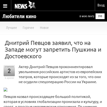
Вход
Любители кино
в мою ленту
398
Лучшее
Горячее
Новое
Дмитрий Певцов заявил, что на
Западе могут запретить Пушкина и
Достоевского
Актер Дмитрий Певцов прокомментировал
отметили
2
увольнения российских артистов из европейских
театров, которые происходят из-за того, что они
в архиве
не осудили спецоперацию России на Украине.
Певцов назвал происходящее большой политикой,
которая в условиях глобализации пронизала и культуру, и
спорт, и простые человеческие отношения. По мнению