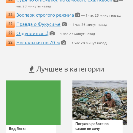
— 1
час 23 минуты назад
Зоопарк строгого режима
22
— 1 час 25 минут назад
Правда о Фукусиме
22
— 1 час 26 минут назад
Отдуплился...)
22
— 1 час 27 минут назад
Ностальгия по 70-м
22
— 1 час 28 минут назад
Лучшее в категории
Погряз в работе по
Вид Ялты
самое не хочу