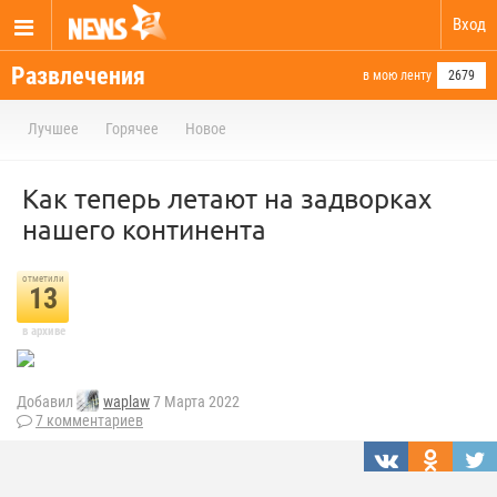
Вход
Развлечения
в мою ленту
2679
Лучшее
Горячее
Новое
Как теперь летают на задворках
нашего континента
отметили
13
в архиве
Добавил
waplaw
7 Марта 2022
7 комментариев