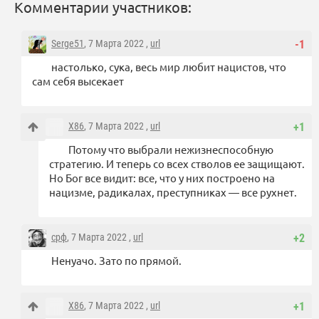
Комментарии участников:
Serge51
, 7 Марта 2022 ,
url
-1
настолько, сука, весь мир любит нацистов, что
сам себя высекает
X86
, 7 Марта 2022 ,
url
+1
Потому что выбрали нежизнеспособную
стратегию. И теперь со всех стволов ее защищают.
Но Бог все видит: все, что у них построено на
нацизме, радикалах, преступниках — все рухнет.
срф
, 7 Марта 2022 ,
url
+2
Ненуачо. Зато по прямой.
X86
, 7 Марта 2022 ,
url
+1