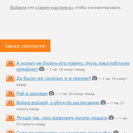
Войдите
или
станьте участником
, чтобы комментировать
Также смотрите:
А может не будем его ловить, пусть тока поближе
22
подойдет
— 1 час 18 минут назад
Да были же сосиски, я ж помню!!
22
— 1 час 19 минут
назад
Рай в шалаше
22
— 1 час 20 минут назад
Война войной, а обед по расписанию
21
— 1 час 21
минуту назад
Лучше так, чем животину жизни лишать
22
— 1 час
22 минуты назад
Судя по отпечатку, на самокате ехал кабан
22