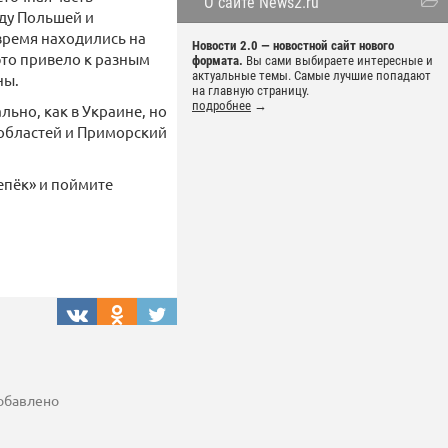
О сайте News2.ru
жду Польшей и
время находились на
Новости 2.0 — новостной сайт нового
это привело к разным
формата.
Вы сами выбираете интересные и
актуальные темы. Самые лучшие попадают
ны.
на главную страницу.
подробнее
→
льно, как в Украине, но
 областей и Приморский
епёк» и поймите
добавлено