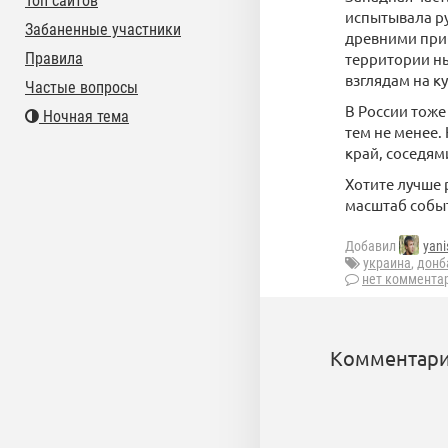
Топ сайтов
испытывала ру
Забаненные участники
древними приб
Правила
территории ны
взглядам на к
Частые вопросы
В России тоже
Ночная тема
тем не менее.
край, соседям
Хотите лучше 
масштаб собы
Добавил
yani
украина
,
донб
нет коммента
Комментари