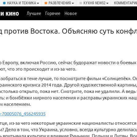
НАУКА И ТЕХНИКА
РАЗВЛЕЧЕНИЯ
КУХНЯ NEWS2
КОММЕНТАРИ
и кино
Лучшее
Горячее
Новое
д против Востока. Объясняю суть конф
 Европу, включая Россию, сейчас будоражат новости о боевых 
т, что это происходит и из-за чего.
азобраться в теме лучше, то посмотрите фильм «Солнцепёк». О
раинского кризиса 2014 года. Другой художественной картины,
астолько открыто, пока нет. Смотрите, пока не удалили. А ведь
ть: и бомбёжки мирного населения и расправы украинских на
м населением.
o-70005076_456245935
це, из-за чего некоторые украинские националисты относятся 
? Дело в том, что Украина, условно, всегда культурно делилась
ь впитывала культуру и влияние Румынии, Польши и Литвы. Во