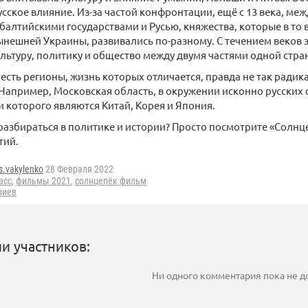
сское влияние. Из-за частой конфронтации, ещё с 13 века, ме
алтийскими государствами и Русью, княжества, которые в то 
нешней Украины, развивались по-разному. С течением веков 
ультуру, политику и общество между двумя частями одной стра
 есть регионы, жизнь которых отличается, правда не так радика
 Например, Московская область, в окружении исконно русских
и которого являются Китай, Корея и Япония.
разбираться в политике и истории? Просто посмотрите «Солнц
тий.
s.vakylenko
28 Февраля 2022
асс
,
фильмы 2021
,
солнцепёк фильм
риев
и участников:
Ни одного комментария пока не 