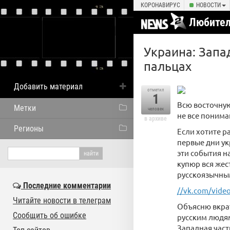
КОРОНАВИРУС
НОВОСТИ
Любител
Украина: Запа
пальцах
Добавить материал
отметил
1
Всю восточную
Метки
человек
не все понимаю
в архиве
Регионы
Если хотите р
первые дни ук
эти события н
купюр вся жес
русскоязычны
Последние комментарии
//vk.com/vide
Читайте новости в телеграм
Объясню вкрат
Сообщить об ошибке
русским людям
Западная част