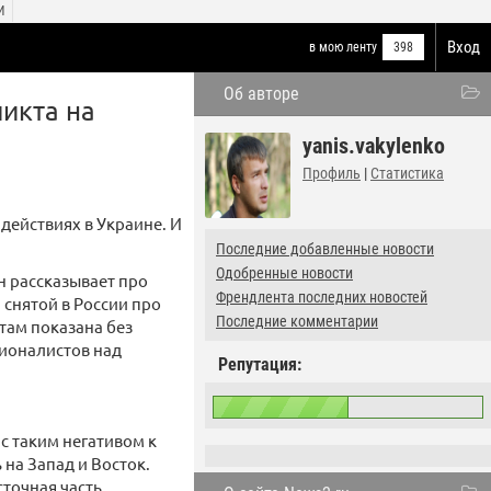
И
Вход
в мою ленту
398
Об авторе
ликта на
yanis.vakylenko
Профиль
|
Статистика
действиях в Украине. И
Последние добавленные новости
Одобренные новости
н рассказывает про
Френдлента последних новостей
 снятой в России про
Последние комментарии
 там показана без
ционалистов над
Репутация:
с таким негативом к
 на Запад и Восток.
сточная часть