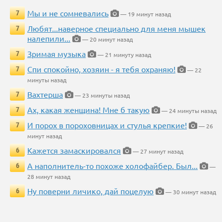
Мы и не сомневались
7
— 19 минут назад
Любят...наверное специально для меня мышек
7
налепили...
— 20 минут назад
Зримая музыка
7
— 21 минуту назад
Спи спокойно, хозяин - я тебя охраняю!
7
— 22
минуты назад
Вахтерша
7
— 23 минуты назад
Ах, какая женщина! Мне б такую
7
— 24 минуты назад
И порох в пороховницах и стулья крепкие!
7
— 26
минут назад
Кажется замаскировался
6
— 27 минут назад
А наполнитель-то похоже холофайбер. Был...
6
—
28 минут назад
Ну поверни личико, дай поцелую
6
— 30 минут назад